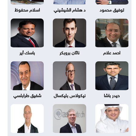
توفيق محمود
د هشام الشيشيني
اسلام محفوظ
احمد علام
ناثان بروبكر
باسك أير
حيدر باشا
نيكولاس بليكسال
شفيق طرابلسي