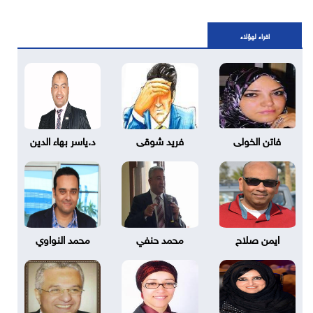
اقراء لهؤلاء
فاتن الخولى
فريد شوقى
د.ياسر بهاء الدين
ايمن صلاح
محمد حنفي
محمد النواوي