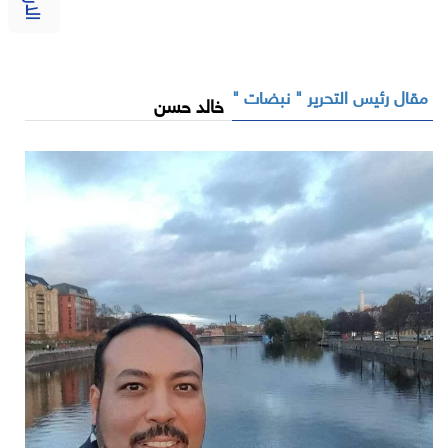
مقال رئيس التحرير " نبضات "
خالد حسن