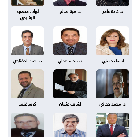
د. غادة عامر
د. هبه صالح
لواء . محمود
الرشيدي
اسماء حسني
د. محمد عدلي
د. احمد الحفناوي
د. محمد حجازي
اشرف عثمان
كريم غنيم