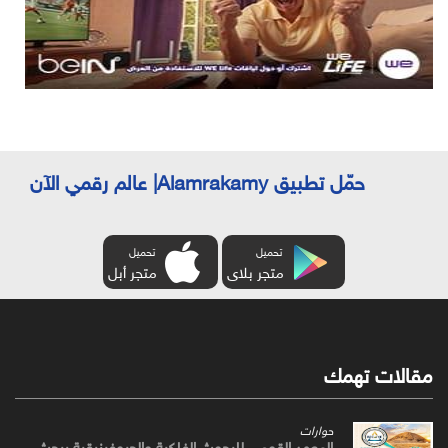
حمّل تطبيق Alamrakamy| عالم رقمي الآن
تحميل
تحميل
متجر بلاى
متجر أبل
مقالات تهمك
حوارات
المعهد القومي للبحوث الفلكية والجيوفيزيقية يبحث