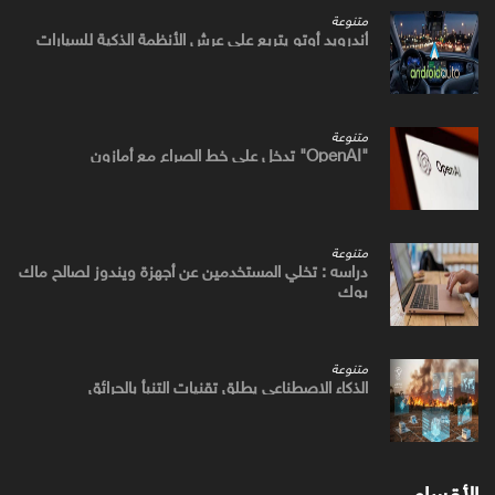
متنوعة
أندرويد أوتو يتربع علي عرش الأنظمة الذكية للسيارات
متنوعة
"OpenAI" تدخل علي خط الصراع مع أمازون
متنوعة
دراسه : تخلي المستخدمين عن أجهزة ويندوز لصالح ماك
بوك
متنوعة
الذكاء الاصطناعي يطلق تقنيات التنبأ بالحرائق
الأقسام