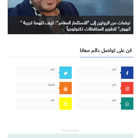
نبضات من الروتين إلى "الاستثمار المغامر": كيف تلهمنا تجربة "
آنهوي" لتطوير المحافظات تكنولوجياً
كن على تواصل دائم معانا
تابع
تابع
تابع
اشترك
تابع
تابع
مساحة إعلانية