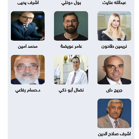
عبدالله عنايت
بول دونلي
اشرف يحيى
نريمين طاحون
عامر عويضة
محمد امين
جريج داى
نضال أبو ذكي
د.حسام رفاعي
اشرف صلاح الدين