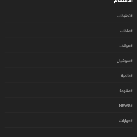
#تحقيقات
#ملفات
#هواتف
#سوشيال
#عالمية
#متنوعة
#NEWS
#حوارات