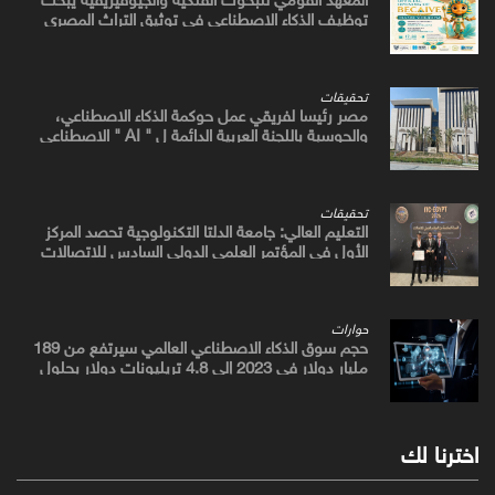
توظيف الذكاء الاصطناعي في توثيق التراث المصري
القديم
تحقيقات
مصر رئيسا لفريقي عمل حوكمة الذكاء الاصطناعي،
والحوسبة باللجنة العربية الدائمة ل " AI " الاصطناعي
والتكنولوجيات البازغة بمجلس الوزراء العرب للاتصالات
تحقيقات
التعليم العالي: جامعة الدلتا التكنولوجية تحصد المركز
الأول في المؤتمر العلمي الدولي السادس للاتصالات
بمشروع يوظف الذكاء الاصطناعي لتطوير صناعة الكتان
حوارات
حجم سوق الذكاء الاصطناعي العالمي سيرتفع من 189
مليار دولار في 2023 إلى 4.8 تريليونات دولار بحلول
2033
اخترنا لك