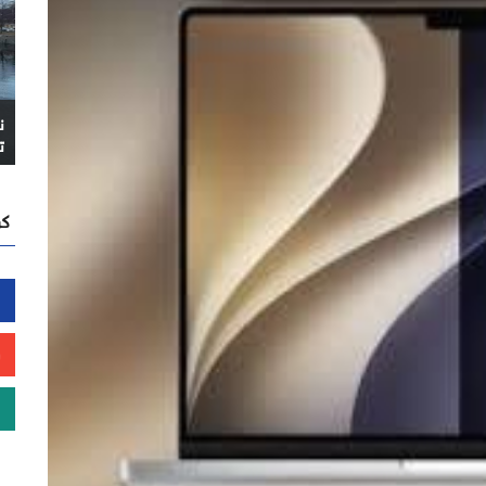
ن
ت
كن