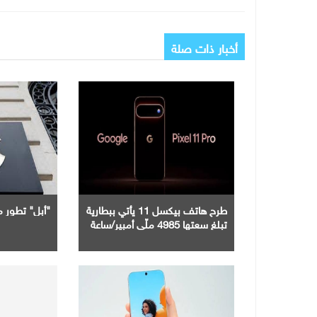
أخبار ذات صلة
طرح هاتف بيكسل 11 يأتي ببطارية
"أبل" تطور مي
تبلغ سعتها 4985 ملّي أمبير/ساعة