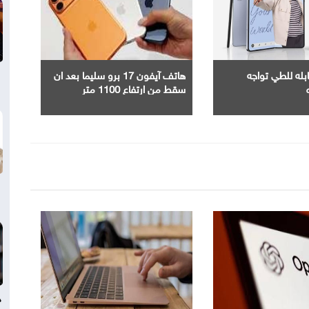
ابله للطي تواجه
هاتف آيفون 17 برو سليما بعد ان
سقط من ارتفاع 1100 متر
د