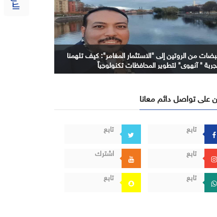
بضات من الروتين إلى "الاستثمار المغامر": كيف تلهمنا
جربة " آنهوي" لتطوير المحافظات تكنولوجياً
 على تواصل دائم معانا
تابع
تابع
تابع
اشترك
تابع
تابع