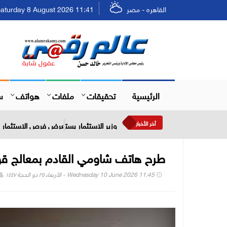
القاهره - مصر
Saturday 8 August 2026 11:41 - السبت ٢٤ صفر ٤٤٨
الرئيسية
تحقيقات
ملفات
هواتف
س
أخر الأخبار
وزير الاستثمار يستعرض فرص الاستثمار في
طرح هاتف شاومي القادم بمعالج قوي وشاشة 185 ه
Wednesday 10 June 2026 11:45 - الأربعاء ٢٥ ذو الحجة ١٤٤٧