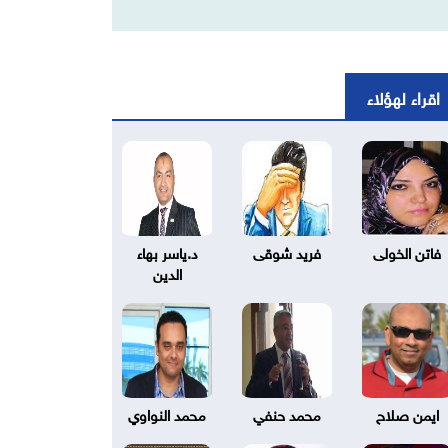
اقراء لهؤلاء
فاتن الخولى
فريد شوقى
د.ياسر بهاء
الدين
ايمن صلاح
محمد حنفي
محمد النواوي