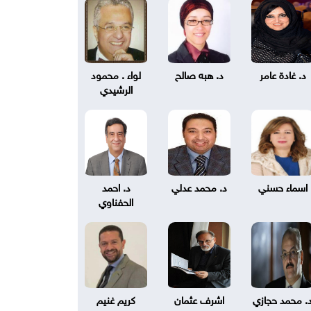
د. غادة عامر
د. هبه صالح
لواء . محمود
الرشيدي
اسماء حسني
د. محمد عدلي
د. احمد
الحفناوي
. محمد حجازي
اشرف عثمان
كريم غنيم