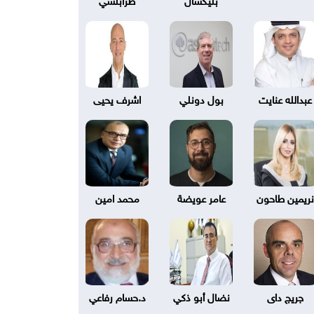
عبدالله عنايت
بول دونلي
اشرف يحيى
نريمين طاحون
عامر عويضة
محمد امين
جريج داى
نضال أبو ذكي
د.حسام رفاعي