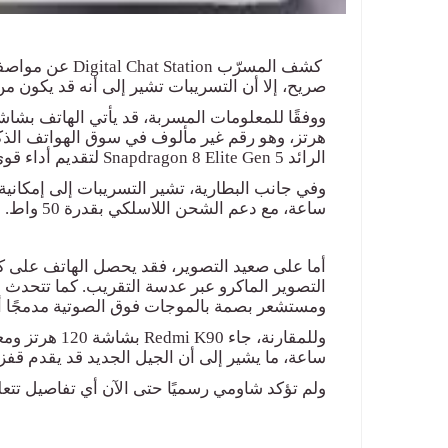
كشف المسرّب
Digital Chat Station
عن مواصفا
صريح، إلا أن التسريبات تشير إلى أنه قد يكون 
هرتز، وهو رقم غير مألوف في سوق الهواتف الذكية 
الرائد
Snapdragon 8 Elite Gen 5
لتقديم أداء قو
ساعة، مع دعم الشحن اللاسلكي بقدرة 50 واط
.
التصوير الماكرو عبر عدسة التقريب. كما تتحدث ال
ومستشعر بصمة بالموجات فوق الصوتية مدمجًا 
وللمقارنة، جاء
Redmi K90
بشاشة 120 هرتز ومعالج
ساعة، ما يشير إلى أن الجيل الجديد قد يقدم ق
ولم تؤكد شاومي رسميًا حتى الآن أي تفاصيل تت