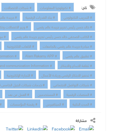
تاج:
# تكنولوجيا المعلومات
# شبكات الاتصالات
# التدريب التكنولوجي
# بناء القدرات الرقمية
# جريدة عالم
# خالد حسن رئيس تحرير جريدة عالم رقمي
# وزير الاتصالات وتك
# الكاتب الصحفي خالد حسن رئيس تحرير جريدة عالم رقمي
# مو
# مبادرة جريدة عالم رقمي بالجامعات
# الالعاب الالكترونية
# تطبيق عالم رقمي
# Alam Rakamy APP
# Digital Transformation
# ثقافة الابداع والابتكار
# technology and communication Information
# تحفيز الابتكار الرقمي وريادة الأعمال
# التجارة الإلكترونية
# شبكات التواصل الاجتماعي
# خدمات شبكات الجيل الخامس 5G
# المنصات الرقمية
# المستخدمين
# العمل عن بعد
# المدن الذكية
# الميتافيرس
# رقمنة المؤسسات
# 
مشاركة