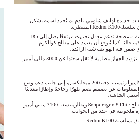
ت جديدة ل
هاتف شاومي قادم لم يُحدد اسمه بشكل
من سلسلة
Redmi K100
المنتظرة
.
ووفقًا للمعلومات المسربة، قد يأتي الهاتف بشاشة مسطحة تدعم معدل تحديث مرتفعًا يصل إلى 185
حاليًا. كما يُتوقع أن يعتمد على معالج كوالكوم
ي ضمن فئة الهواتف شبه الرائدة
.
وفي جانب البطارية، تشير التسريبات إلى إمكانية تزويد الجهاز ببطارية لا تقل سعتها عن 8000 مللي أمبير
أما على صعيد التصوير، فقد يحصل الهاتف على كاميرا رئيسية بدقة 200 ميجابكسل، إلى جانب دعم وضع
معلومات عن تصميم يضم ظهرًا زجاجيًا وإطارًا معدنيًا
أسفل الشاشة
.
Snapdragon 8 Elite
وبطارية سعة 7100 مللي أمبير
فزة ملحوظة في عدد من الجوانب
.
علق بسلسلة
Redmi K100.