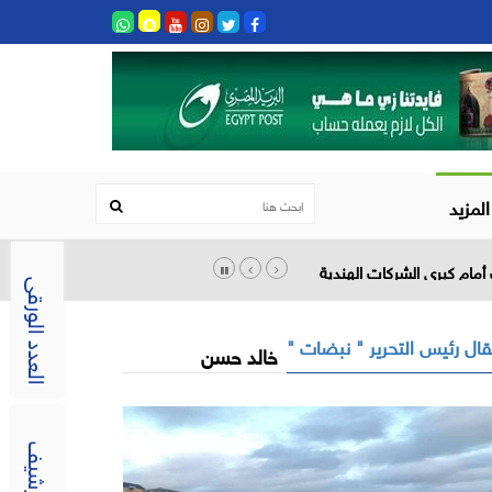
المزيد
أمام كبرى الشركات الهندية
العدد الورقى
ال رئيس التحرير " نبضات "
خالد حسن
الارشيف