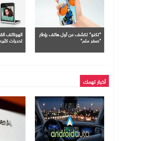
"تكنو" تكشف عن أول هاتف بإطار
الهوتاتف الق
"صفر ملم"
تحديات كثيره
أخبار تهمك