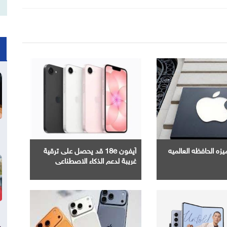
زه الحافظه العالميه
آيفون 18e قد يحصل على ترقية
غريبة لدعم الذكاء الاصطناعي
غيغابايت واحدة فقط تصنع الفارق