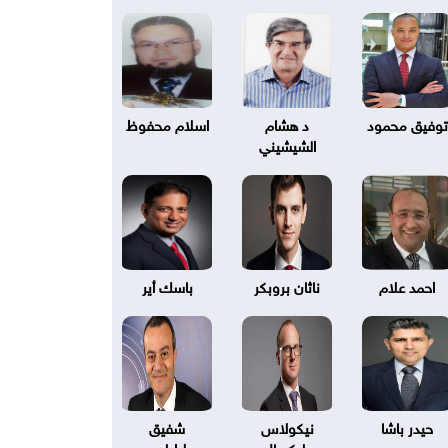
توفيق محمود
د هشام
اسلام محفوظ
الشيشيني
احمد علام
ناثان بروبكر
باسك أير
حيدر باشا
نيكولاس
شفيق
بليكسال
طرابلسي