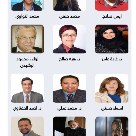
ايمن صلاح
محمد حنفي
محمد النواوي
د. غادة عامر
د. هبه صالح
لواء . محمود
الرشيدي
اسماء حسني
د. محمد عدلي
د. احمد الحفناوي