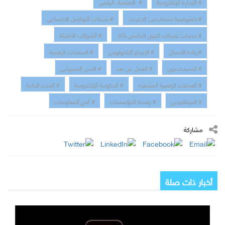
# التجارة الإلكترونية
# الاقتصاد الرقمي
# خصوصية مستخدمى الانترنت
# شبكات التواصل الاجتماعي
# خدمات شبكات الجيل الخامس 5G
# الشركات الناشئة
#ريادة الاعمال
# الابداع التكنولوجي
# المنصات الرقمية
# المستخدمين
# العمل عن بعد
# الامن السبيراني
# العملات الرقمية المشفرة
# الحكومة الإلكترونية
# المدن الذكية
# الميتافيرس
# رقمنة المؤسسات
# أمن المعلومات
مشاركة
أخبار ذات صلة