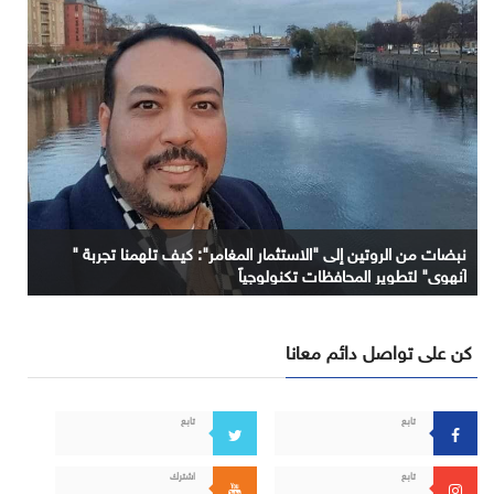
نبضات من الروتين إلى "الاستثمار المغامر": كيف تلهمنا تجربة "
آنهوي" لتطوير المحافظات تكنولوجياً
كن على تواصل دائم معانا
تابع
تابع
تابع
اشترك