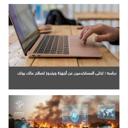
دراسه : تخلي المستخدمين عن أجهزة ويندوز لصالح ماك بوك