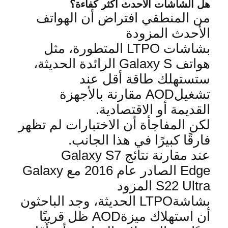
هل الشاشات الأحدث أكثر كفاءة؟
من المنطقي افتراض أن الهواتف
الأحدث المزودة
بشاشات
LTPO
المتطورة، مثل
هواتف
Galaxy S
الرائدة الحدي
ثة،
ستستهلك طاقة أقل عند
تشغيل
AOD
مقارنة بالأجهزة
القديمة أو الاقتصادية
.
لكن المفاجأة أن الاختبارات لم تظهر
فارقًا كبيرًا في هذا الجانب
.
عند مقارنة نتائج
Galaxy S7
Edge
الصادر عام 2016 مع
Galaxy
S22 Ultra
المزود
بشاشة
LTPO
الحديثة، وجد الباحثون
أن استهلاك ميزة
AOD
ظل قريبًا