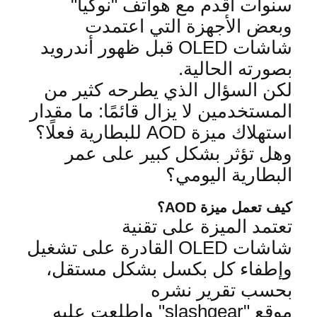
سنوات أقدم مع هواتف "نوكيا"
وبع
ض الأجهزة التي اعتمدت
شاشات
OLED
قبل ظهور أندرويد
بصورته الحالية
.
لكن السؤال الذي يطرحه كثير من
المستخدمين لا يزال قائمًا: ما مقدار
استهلاك ميزة
AOD
للبطارية فعلًا؟
وهل تؤثر بشكل كبير على عمر
البطارية اليومي؟
كيف تعمل ميزة
AOD
؟
تعتمد الميزة على تقنية
شاشات
OLED
القادرة على تشغيل
وإطفاء كل بكسل بشكل مستقل،
بحسب تقرير نشره
موقع
"slashgear"
واطلعت عليه