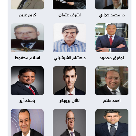
د. محمد حجازي
اشرف عثمان
كريم غنيم
توفيق محمود
د هشام الشيشيني
اسلام محفوظ
احمد علام
ناثان بروبكر
باسك أير