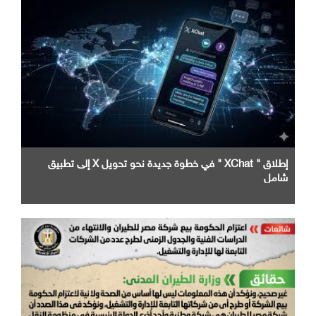
إطلاق " XChat " في خطوة جديدة نحو تحويل X إلى تطبيق
شامل