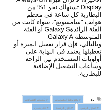
Display
تستهل
ك نحو 1% من
البطارية كل ساعة في معظم
هواتف "سامسونغ"، سواء كانت من
الفئة الرائدة
Galaxy S
أو الفئة
المتوسطة
Galaxy A.
وبالتالي، فإن قرار تفعيل الميزة أو
تعطيلها يعتمد في النهاية على
أولويات المستخدم بين الراحة
وساعات التشغيل الإضافية
للبطارية
.
تاج:
# تكنولوجيا المعلومات
# شبكات الاتصالات
# التحول الرقمي
# حلول الرقمنة
# عالم رقمي