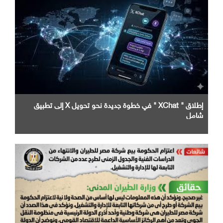
إطلاق " XChat " في خطوة جديدة نحو تحويل X إلى تطبيق
شامل