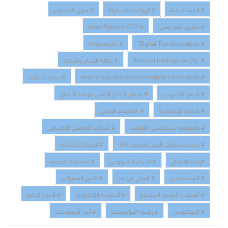
# البنية التحتية
# الهواتف المحمولة
# سوق الكمبيوتر
# تطبيق عالم رقمي
# Alam Rakamy APP
# innovation
# Digital Transformation
# Artificial Intelligence (AI)
# ثقافة الابداع والابتكار
# technology and communication Information
# حماية البيانات
# الدفع الالكتروني
# تحفيز الابتكار الرقمي وريادة الأعمال
# التجارة الإلكترونية
# الاقتصاد الرقمي
# خصوصية مستخدمى الانترنت
# شبكات التواصل الاجتماعي
# خدمات شبكات الجيل الخامس 5G
# الشركات الناشئة
#ريادة الاعمال
# الابداع التكنولوجي
# المنصات الرقمية
# المستخدمين
# العمل عن بعد
# الامن السبيراني
# العملات الرقمية المشفرة
# الحكومة الإلكترونية
# المدن الذكية
# الميتافيرس
# رقمنة المؤسسات
# أمن المعلومات