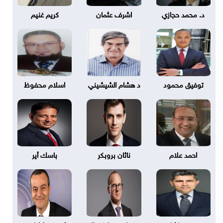
د. محمد حجازي
اشرف عثمان
كريم غنيم
توفيق محمود
د هشام الشيشيني
اسلام محفوظ
احمد علام
ناثان بروبكر
باسك أير