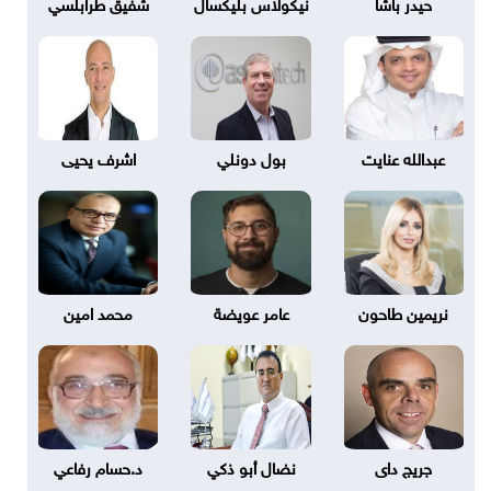
حيدر باشا
نيكولاس بليكسال
شفيق طرابلسي
عبدالله عنايت
بول دونلي
اشرف يحيى
نريمين طاحون
عامر عويضة
محمد امين
جريج داى
نضال أبو ذكي
د.حسام رفاعي