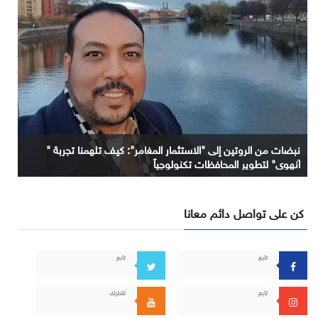
نبضات من الروتين إلى "الاستثمار المغامر": كيف تلهمنا تجربة "
آنهوي" لتطوير المحافظات تكنولوجياً
كن على تواصل دائم معانا
تابع
تابع
تابع
اشترك