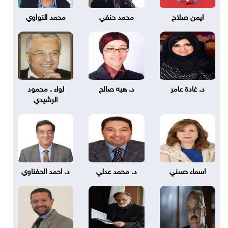
ايمن صلاح
محمد حنفي
محمد النواوي
د. غادة عامر
د. هبه صالح
لواء . محمود
الرشيدي
اسماء حسني
د. محمد عدلي
د. احمد الحفناوي