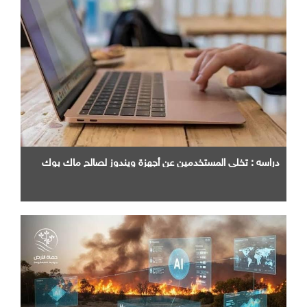
دراسه : تخلي المستخدمين عن أجهزة ويندوز لصالح ماك بوك