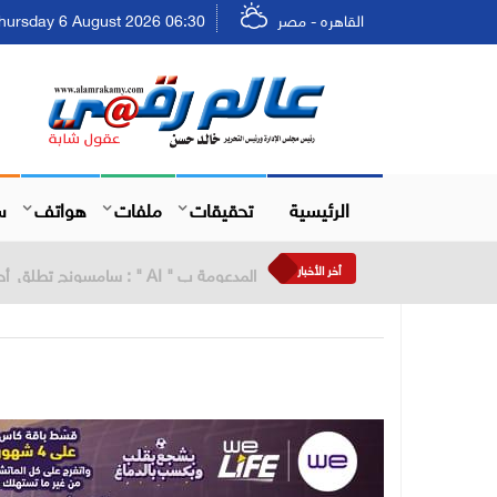
القاهره - مصر
Thursday 6 August 2026 06:30 - الخميس ٢٢ صفر ٤٨
الرئيسية
تحقيقات
ملفات
هواتف
س
أخر الأخبار
المصرية للاتصالات WE تطلق حملتها الصيفية بعروض حصرية وجوائز نقدية تصل إلى مليوني جنيه