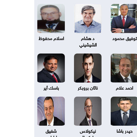
توفيق محمود
د هشام
اسلام محفوظ
الشيشيني
احمد علام
ناثان بروبكر
باسك أير
حيدر باشا
نيكولاس
شفيق
بليكسال
طرابلسي