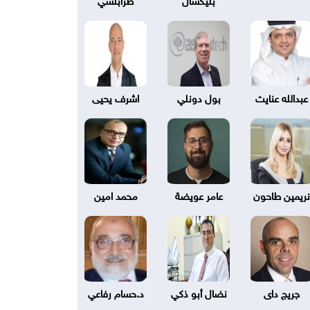
عبدالله عنايت
بول دونلي
اشرف يحيى
نريمين طاحون
عامر عويضة
محمد امين
جريج داى
نضال أبو ذكي
د.حسام رفاعي