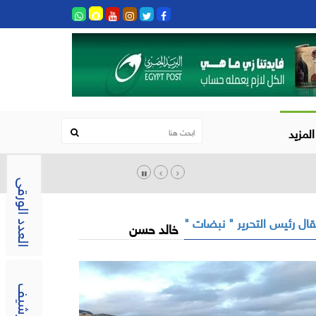
المزيد
العدد الورقى
ال رئيس التحرير " نبضات "
خالد حسن
الارشيف