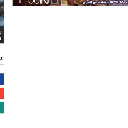
ن
ت
كن