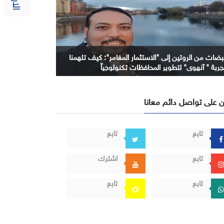
بضات من الروتين إلى "الاستثمار المغامر": كيف تلهمنا
جربة " آنهوي" لتطوير المحافظات تكنولوجياً
 على تواصل دائم معانا
تابع
تابع
تابع
اشترك
تابع
تابع