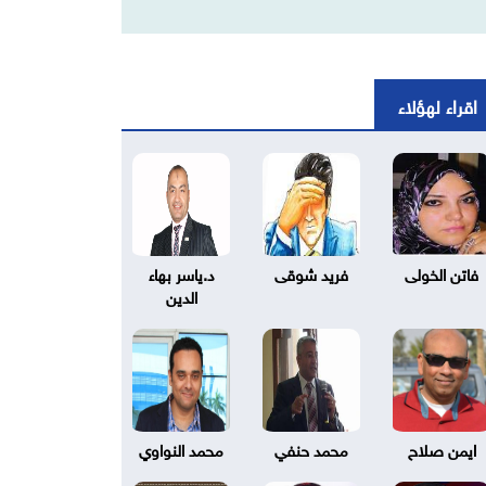
اقراء لهؤلاء
فاتن الخولى
فريد شوقى
د.ياسر بهاء
الدين
ايمن صلاح
محمد حنفي
محمد النواوي