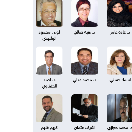
د. غادة عامر
د. هبه صالح
لواء . محمود
الرشيدي
اسماء حسني
د. محمد عدلي
د. احمد
الحفناوي
. محمد حجازي
اشرف عثمان
كريم غنيم