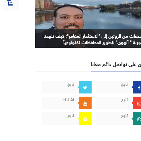
بضات من الروتين إلى "الاستثمار المغامر": كيف تلهمنا
جربة " آنهوي" لتطوير المحافظات تكنولوجياً
 على تواصل دائم معانا
تابع
تابع
تابع
اشترك
تابع
تابع