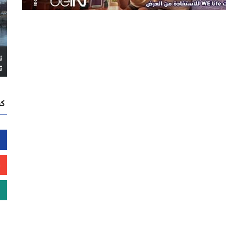
ن
ت
كن