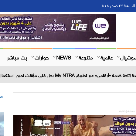
وشيال
عالمية
متنوعة
NEWS
حوارات
بث مباشر
عبر تطبيق My NTRA بحل فني مؤقت لحين استكمال التحديثات
مق
مساحة إعلانية