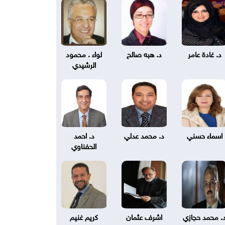
د. غادة عامر
د. هبه صالح
لواء . محمود
الرشيدي
اسماء حسني
د. محمد عدلي
د. احمد
الحفناوي
. محمد حجازي
اشرف عثمان
كريم غنيم