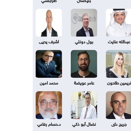
عبدالله عنايت
بول دونلي
اشرف يحيى
نريمين طاحون
عامر عويضة
محمد امين
جريج داى
نضال أبو ذكي
د.حسام رفاعي