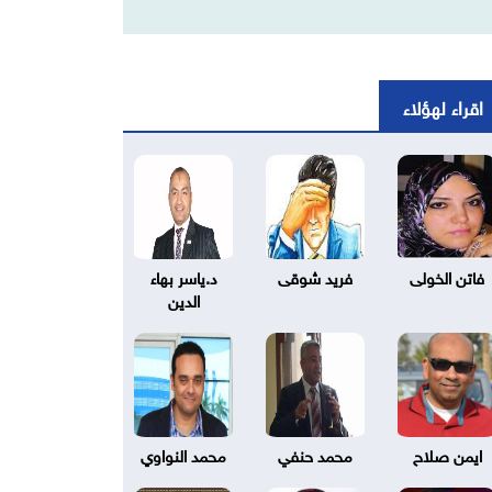
اقراء لهؤلاء
فاتن الخولى
فريد شوقى
د.ياسر بهاء
الدين
ايمن صلاح
محمد حنفي
محمد النواوي