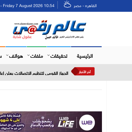
القاهره - مصر
Friday 7 August 2026 10:54 - الجمعة ٢٣ صفر ١٤٤٨
الرئيسية
تحقيقات
ملفات
هواتف
س
أخر الأخبار
الجهاز القومي لتنظيم الاتصالات يعلن إعادة إتاحة خدمة «أرقامي» 