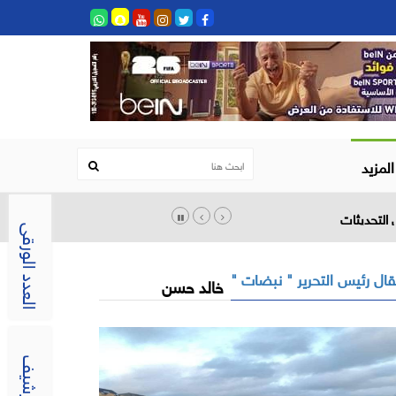
المزيد
العدد الورقى
ال رئيس التحرير " نبضات "
خالد حسن
الارشيف