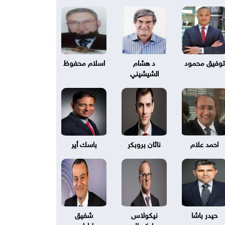
توفيق محمود
د هشام
اسلام محفوظ
الشيشيني
احمد علام
ناثان بروبكر
باسك أير
حيدر باشا
نيكولاس
شفيق
بليكسال
طرابلسي