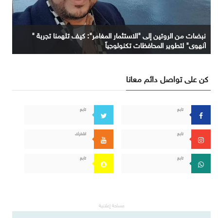
نبضات من الروتين إلى "الاستثمار المغامر": كيف تلهمنا تجربة "
آنهوي" لتطوير المحافظات تكنولوجياً
كن على تواصل دائم معانا
تابع
تابع
تابع
اشترك
تابع
تابع
مساحة إعلانية