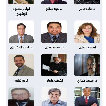
د. غادة عامر
د. هبه صالح
لواء . محمود
الرشيدي
اسماء حسني
د. محمد عدلي
د. احمد الحفناوي
د. محمد حجازي
اشرف عثمان
كريم غنيم