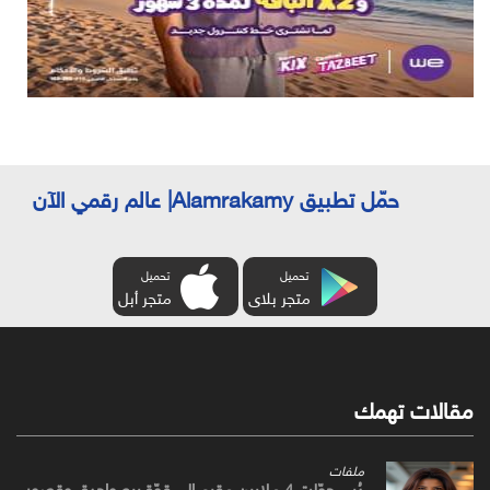
حمّل تطبيق Alamrakamy| عالم رقمي الآن
تحميل
تحميل
متجر بلاى
متجر أبل
مقالات تهمك
ملفات
دُبي حوّلت 4 ملايين مقيمٍ إلى قوّة بيعٍ واحدة. وقصور