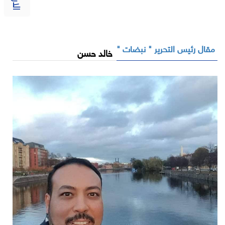
مقال رئيس التحرير " نبضات "
خالد حسن