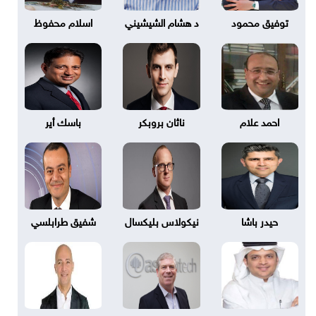
توفيق محمود
د هشام الشيشيني
اسلام محفوظ
احمد علام
ناثان بروبكر
باسك أير
حيدر باشا
نيكولاس بليكسال
شفيق طرابلسي