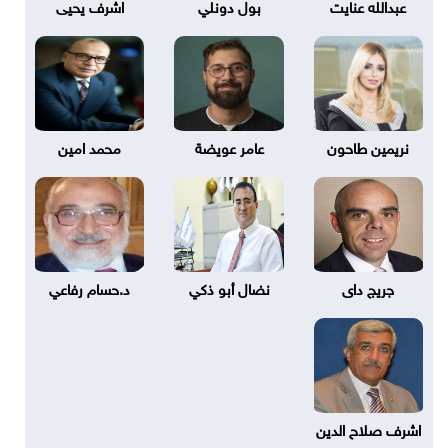
عبدالله عنايت
بول دونلي
اشرف يحيى
نريمين طاحون
عامر عويضة
محمد امين
جريج داى
نضال أبو ذكي
د.حسام رفاعي
اشرف صلاح الدين