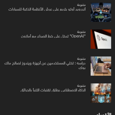
متنوعة
أندرويد أوتو يتربع علي عرش الأنظمة الذكية للسيارات
متنوعة
"OpenAI" تدخل علي خط الصراع مع أمازون
متنوعة
دراسه : تخلي المستخدمين عن أجهزة ويندوز لصالح ماك
بوك
متنوعة
الذكاء الاصطناعي يطلق تقنيات التنبأ بالحرائق
الأقسام