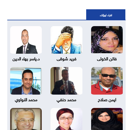
اقراء لهؤلاء
فاتن الخولى
فريد شوقى
د.ياسر بهاء الدين
ايمن صلاح
محمد حنفي
محمد النواوي