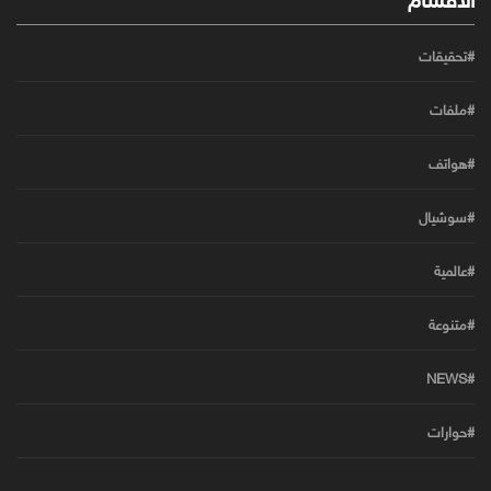
#تحقيقات
#ملفات
#هواتف
#سوشيال
#عالمية
#متنوعة
#NEWS
#حوارات