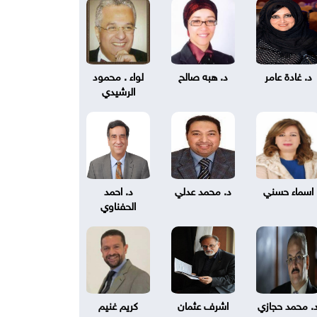
د. غادة عامر
د. هبه صالح
لواء . محمود
الرشيدي
اسماء حسني
د. محمد عدلي
د. احمد
الحفناوي
. محمد حجازي
اشرف عثمان
كريم غنيم