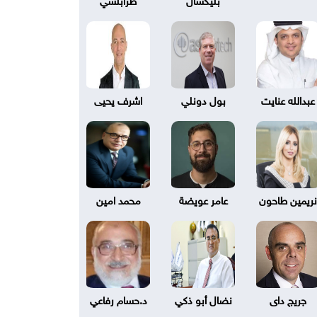
عبدالله عنايت
بول دونلي
اشرف يحيى
نريمين طاحون
عامر عويضة
محمد امين
جريج داى
نضال أبو ذكي
د.حسام رفاعي