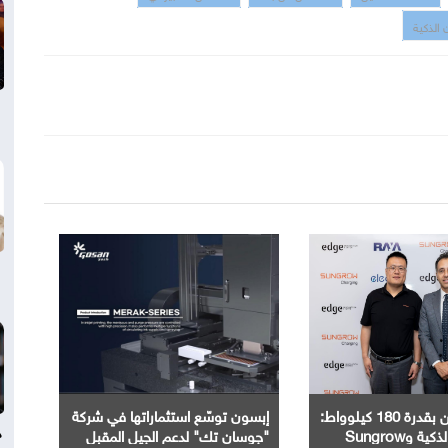
 الذكية
محطات شحن بقدرة 180 كيلوواط:
إبسون توسّع استثماراتها في شركة
د
راية للمباني الذكية وSungrow
"جوسان تك" لدعم الجيل المقبل