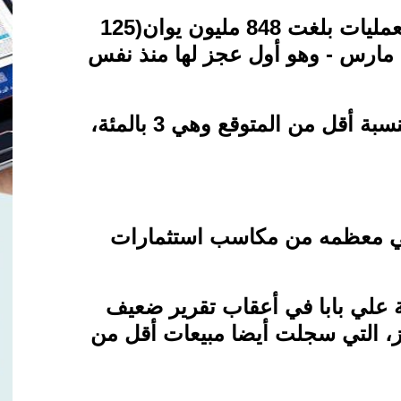
فقد سجلت الشركة خسارة من العمليات بلغت 848 مليون يوان(125
ي مارس - وهو أول عجز لها منذ نفس
ينما زادت الإيرادات خلال الفترة بنسبة أقل من المتوقع وهي 3 بالمئة،
ي معظمه من مكاسب استثمارات
ة علي بابا في أعقاب تقرير ضعيف
، التي سجلت أيضا مبيعات أقل من