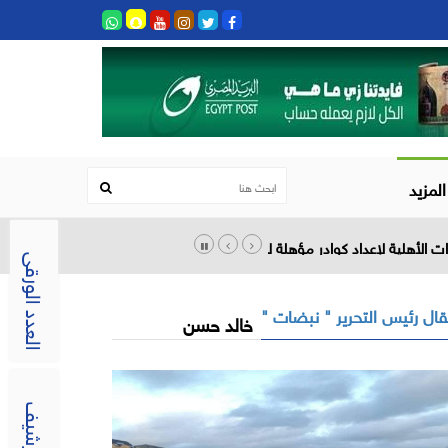
المزيد
ت الأهلية لإعداد كوادر مؤهلة لسوق العمل
العدد الورقى
ال رئيس التحرير " نبضات "
خالد حسن
الارشيف