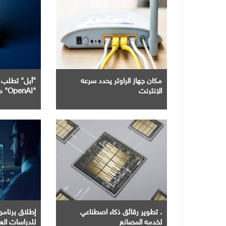
مكان جهاز الراوتر يحدد سرعه
"أبل" تطلب 
الإنترنت
"OpenAI" من اختراق بياناتها
. تطوير رقائق ذكاء اصطناعي
إطلاق برنامج 
لخدمه المصانع
للدراسات العل