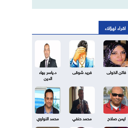
اقراء لهؤلاء
فاتن الخولى
فريد شوقى
د.ياسر بهاء
الدين
ايمن صلاح
محمد حنفي
محمد النواوي