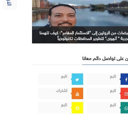
بضات من الروتين إلى "الاستثمار المغامر": كيف تلهمنا
جربة " آنهوي" لتطوير المحافظات تكنولوجياً
 على تواصل دائم معانا
تابع
تابع
تابع
اشترك
تابع
تابع