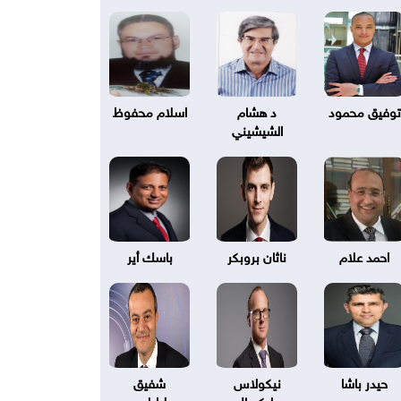
توفيق محمود
د هشام
اسلام محفوظ
الشيشيني
احمد علام
ناثان بروبكر
باسك أير
حيدر باشا
نيكولاس
شفيق
بليكسال
طرابلسي