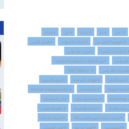
# : علي
# بابا
# تسجل
# أول
# خسارة
# تكنولوجيا المعلومات
# شبكات الاتصالات
# التحول الرقمي
 بناء القدرات الرقمية
# جريدة عالم رقمي
عالم رقمي
# وزير الاتصالات وتكنولوجيا المعلومات
قع جريدة عالم رقمي
# Alam Rakamy
# البنية التحتية
# الهواتف المحمولة
# سوق الكمبيوتر
# Artificial Intelligence (AI)
# innovation
# رقمنة المؤسسات
# أمن المعلومات
ي وريادة الأعمال
# التجارة الإلكترونية
# الاقتصاد الرقمي
# خدمات شبكات الجيل الخامس 5G
# الشركات الناشئة
# المستخدمين
# العمل عن بعد
# الامن السبيراني