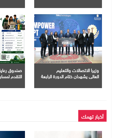
القومية للبريد" لتقديم خدمة
الإعلان الإلكتروني المسجل
لشحن المركبا
وزيرا الاتصالات والتعليم
صندوق رعاية 
العالي يشهدان ختام الدورة الرابعة
التقدم لمسابقة
من مبادرة بناء قدرات الجامعات
نَبني "
في مجال الذكاء الاصطناعي
أخبار تهمك