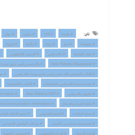
تاج:
# بقيمة
# 125
# مليون
# دولار
# تشغيلية
# منذ
# ذروة
# جائحة
# كورونا
# حلول الرقمنة
# عالم رقمي
# التدريب التكنولوجي
#
# Alam Rakamy Newspaper
# خالد حسن رئيس تحرير جريدة 
# الكاتب الصحفي خالد حسن رئيس تحرير جريدة عالم رقمي
# مو
# مبادرة جريدة عالم رقمي بالجامعات
# الالعاب الالكترونية
# تطبيق عالم رقمي
# Alam Rakamy APP
# Digital Transformation
# ثقافة الابداع والابتكار
# technology and communication Information
# حماية البيانات
# الدفع الالكتروني
# تحفيز الابتكار الرقم
# خصوصية مستخدمى الانترنت
# شبكات التواصل الاجتماعي
#ريادة الاعمال
# الابداع التكنولوجي
# المنصات الرقمية