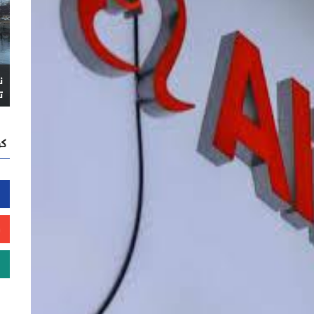
ن
ت
كن