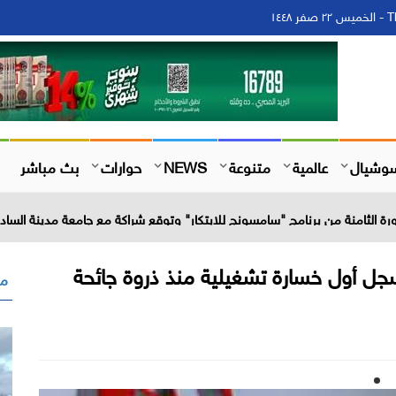
١٤
وشيال
عالمية
متنوعة
NEWS
حوارات
بث مباشر
الثامنة من برنامج "سامسونج للابتكار" وتوقع شراكة مع جامعة مدينة السادا
 بابا تسجل أول خسارة تشغيلية منذ ذروة جائحة
مق