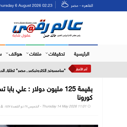
القاهره - مصر
Thursday 6 August 2026 02:23 - الخميس ٢٢ صفر ٤٨
الرئيسية
تحقيقات
ملفات
هواتف
س
أخر الأخبار
"سامسونج إلكترونيكس مصر" تطلق الدورة 
بقيمة 125 مليون دولار : علي
كورونا
Thursday 14 May 2026 11:01 - الخميس ٢٨ ذو القعدة ١٤٤٧