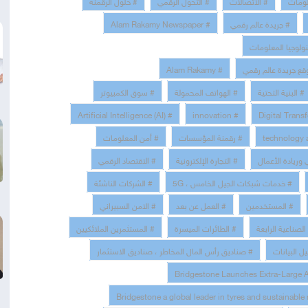
# مات
# الاتصالات
# التحول الرقمي
# حلول الرقمنة
# Alam Rakamy Newspaper
# جريدة عالم رقمي
# لوجيا المعلومات
# Alam Rakamy
#  جريدة عالم رقمي
# البنية التحتية
# الهواتف المحمولة
# سوق الكمبيوتر
# Artificial Intelligence (AI)
# innovation
# رقمنة المؤسسات
# أمن المعلومات
# وريادة الأعمال
# التجارة الإلكترونية
# الاقتصاد الرقمي
# خدمات شبكات الجيل الخامس ، 5G
# الشركات الناشئة
# المستخدمين
# العمل عن بعد
# الامن السبيراني
# صناعية الرابعة
# الطائرات الميسرة
# المستثمرين الملائكيين
# البيانات
# صناديق رأس المال المخاطر ، صناديق الاستثمار