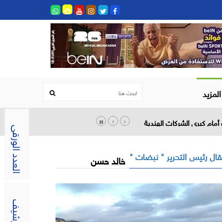
المزيد
أمام كبرى الشركات الهندية
العدد الورقى
مقال رئيس التحرير " نبضات
خالد حسن
الارشيف