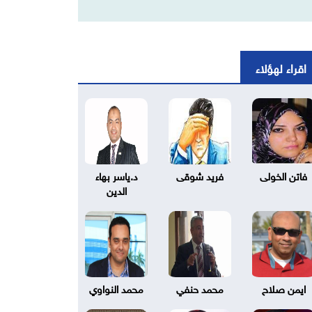
اقراء لهؤلاء
فاتن الخولى
فريد شوقى
د.ياسر بهاء
الدين
ايمن صلاح
محمد حنفي
محمد النواوي