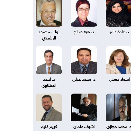
د. غادة عامر
د. هبه صالح
لواء . محمود
الرشيدي
اسماء حسني
د. محمد عدلي
د. احمد
الحفناوي
. محمد حجازي
اشرف عثمان
كريم غنيم