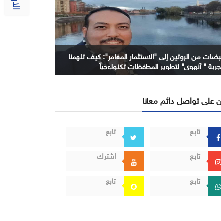
بضات من الروتين إلى "الاستثمار المغامر": كيف تلهمنا
جربة " آنهوي" لتطوير المحافظات تكنولوجياً
 على تواصل دائم معانا
تابع
تابع
تابع
اشترك
تابع
تابع