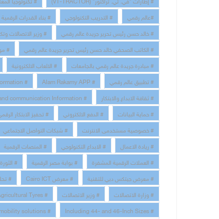
# إطارات "في. تي. تراكتور" (VT-TRACTOR)
تكنولوجيا المعلو
#عالم رقمي
# التدريب التكنولوجي
# بناء القدرات الرقمية
# خالد حسن رئيس تحرير جريدة عالم رقمي
وزير الاتصالات وتكنو
# الكاتب الصحفي خالد حسن رئيس تحرير جريدة عالم رقمي
موقع
# مبادرة جريدة عالم رقمي بالجامعات
# الالعاب الالكترونية
# Digital Transformation
# Alam Rakamy APP
# تطبيق عالم رقمي
# technology and communication Information
# ثقافة الابداع والابتكار
# حماية البيانات
# الدفع الالكتروني
تحفيز الابتكار الرقمي 
# خصوصية مستخدمى الانترنت
# شبكات التواصل الاجتماعي
# ريادة الاعمال
# الابداع التكنولوجي
# المنصات الرقمية
# العملات الرقمية المشفرة
# بوابة مصر الرقمية
الثورة ال
# معرض جيتكس دبي للتقنية
# معرض Cairo ICT
تحليل 
# Bridgestone Launches Extra-Large Agricultural Tyres
# وزير الاتصالات
# وزارة الاتصالات
# Bridgestone a global leader in tyres and sustainable mobility solutions
# Including 44- and 46-Inch Sizes