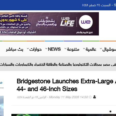
S
بث مباشر
حوارات
NEWS
متنوعة
عالمية
وشيال
 مصر بمجالات التكنولوجيا والصناعة والطاقة الخضراء والكيماويات والسيارات 
Bridgestone Launches Extra-Large Ag
 "
44- and 46-Inch Sizes
Monday 11 May 2026 14:50 - الإثنين ٢٥ ذو القعدة ١٤٤٧