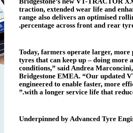
Bridgestone’s new VT-TRACTOR XXL 
traction, extended wear life and enh
range also delivers an optimised roll
percentage across front and rear tyr
“Today, farmers operate larger, more
tyres that can keep up – doing more 
conditions,” said Andrea Marconcini,
Bridgestone EMEA. “Our updated 
engineered to enable faster, more effi
with a longer service life that reduce
Underpinned by Advanced Tyre Engi