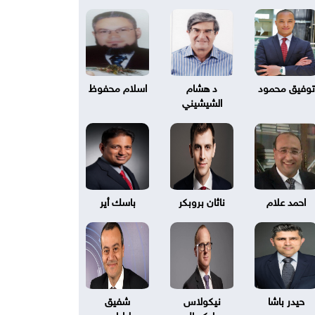
توفيق محمود
د هشام
اسلام محفوظ
الشيشيني
احمد علام
ناثان بروبكر
باسك أير
حيدر باشا
نيكولاس
شفيق
بليكسال
طرابلسي