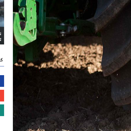
ن
ت
كن