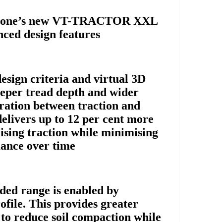
gestone’s new VT-TRACTOR XXL
ced design features.
esign criteria and virtual 3D
eeper tread depth and wider
eration between traction and
delivers up to 12 per cent more
ising traction while minimising
ance over time.
ded range is enabled by
file. This provides greater
g to reduce soil compaction while