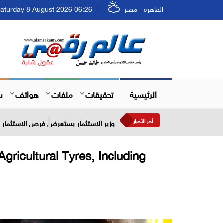
القاهره - مصر
aturday 8 August 2026 06:26 - السبت ٢٤ صفر ١٤٤٨
الرئيسية
تحقيقات
ملفات
هواتف
س
أخر الأخبار
وزير الاستثمار يستعرض فرص الاستثمار في
ricultural Tyres, Including