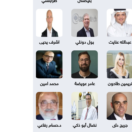
عبدالله عنايت
بول دونلي
اشرف يحيى
نريمين طاحون
عامر عويضة
محمد امين
جريج داى
نضال أبو ذكي
د.حسام رفاعي