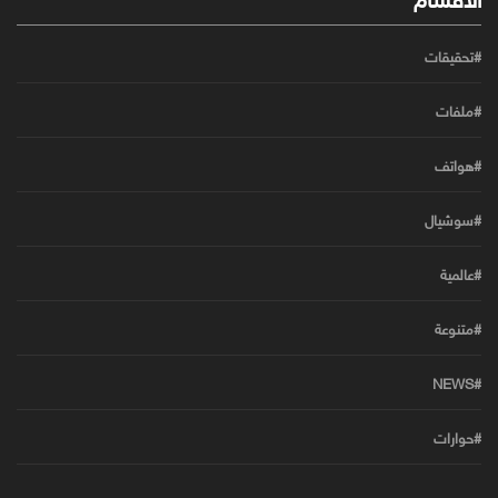
#تحقيقات
#ملفات
#هواتف
#سوشيال
#عالمية
#متنوعة
#NEWS
#حوارات