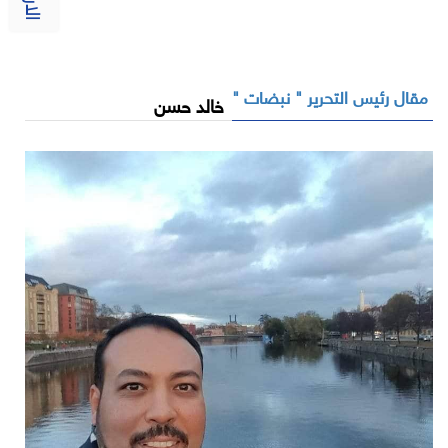
مقال رئيس التحرير " نبضات "
خالد حسن