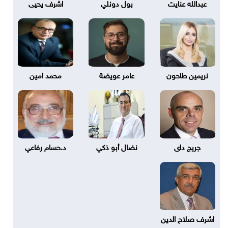
عبدالله عنايت
بول دونلي
اشرف يحيى
نريمين طاحون
عامر عويضة
محمد امين
جريج داى
نضال أبو ذكي
د.حسام رفاعي
اشرف صلاح الدين