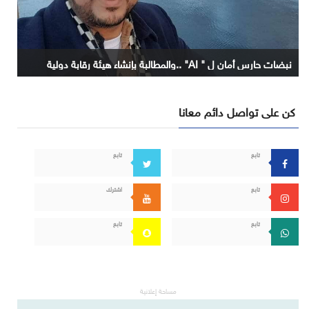
نبضات حارس أمان ل " AI" ..والمطالبة بإنشاء هيئة رقابة دولية
كن على تواصل دائم معانا
تابع
تابع
تابع
اشترك
تابع
تابع
مساحة إعلانية