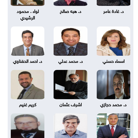
د. غادة عامر
د. هبه صالح
لواء . محمود
الرشيدي
اسماء حسني
د. محمد عدلي
د. احمد الحفناوي
د. محمد حجازي
اشرف عثمان
كريم غنيم