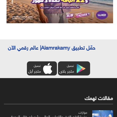
حمّل تطبيق Alamrakamy| عالم رقمي الآن
تحميل
تحميل
متجر بلاى
متجر أبل
مقالات تهمك
حوارات
وزيرا الاتصالات والتعليم العالي يشهدان ختام الدورة