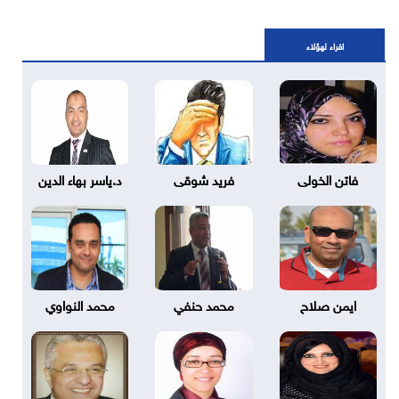
اقراء لهؤلاء
فاتن الخولى
فريد شوقى
د.ياسر بهاء الدين
ايمن صلاح
محمد حنفي
محمد النواوي