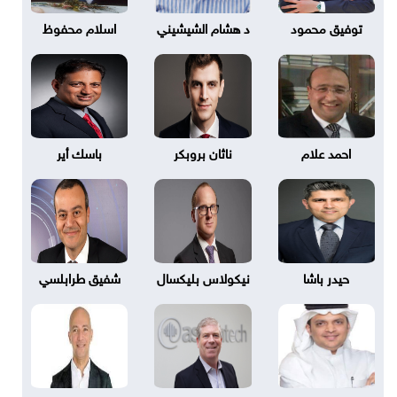
توفيق محمود
د هشام الشيشيني
اسلام محفوظ
احمد علام
ناثان بروبكر
باسك أير
حيدر باشا
نيكولاس بليكسال
شفيق طرابلسي