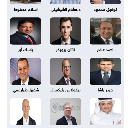
توفيق محمود
د هشام الشيشيني
اسلام محفوظ
احمد علام
ناثان بروبكر
باسك أير
حيدر باشا
نيكولاس بليكسال
شفيق طرابلسي