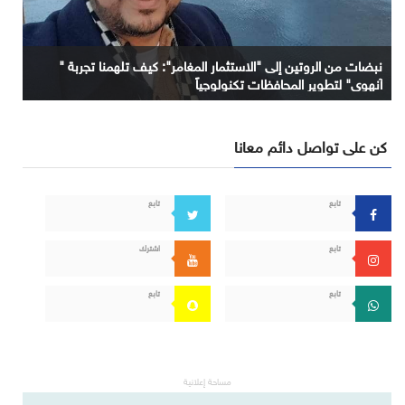
نبضات من الروتين إلى "الاستثمار المغامر": كيف تلهمنا تجربة "
آنهوي" لتطوير المحافظات تكنولوجياً
كن على تواصل دائم معانا
تابع
تابع
تابع
اشترك
تابع
تابع
مساحة إعلانية