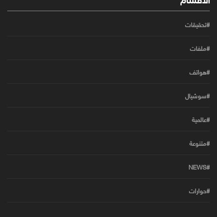
#تحقيقات
#ملفات
#هواتف
#سوشيال
#عالمية
#متنوعة
#NEWS
#حوارات