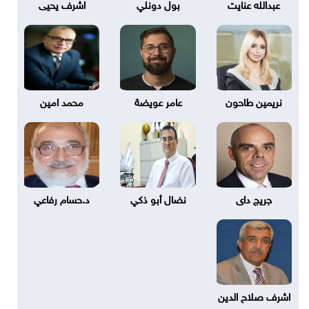
عبدالله عنايت
بول دونلي
اشرف يحيى
نريمين طاحون
عامر عويضة
محمد امين
جريج داى
نضال أبو ذكي
د.حسام رفاعي
اشرف صلاح الدين