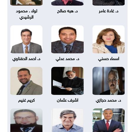
د. غادة عامر
د. هبه صالح
لواء . محمود
الرشيدي
اسماء حسني
د. محمد عدلي
د. احمد الحفناوي
د. محمد حجازي
اشرف عثمان
كريم غنيم