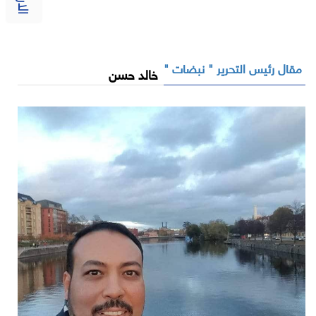
مقال رئيس التحرير " نبضات "
خالد حسن