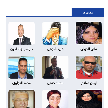
اقراء لهؤلاء
فاتن الخولى
فريد شوقى
د.ياسر بهاء الدين
ايمن صلاح
محمد حنفي
محمد النواوي