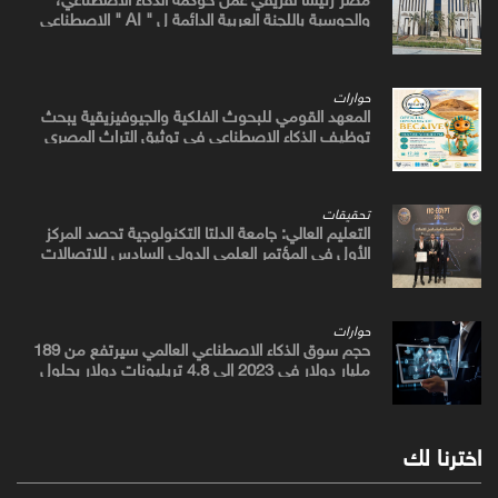
والحوسبة باللجنة العربية الدائمة ل " AI " الاصطناعي
والتكنولوجيات البازغة بمجلس الوزراء العرب للاتصالات
حوارات
المعهد القومي للبحوث الفلكية والجيوفيزيقية يبحث
توظيف الذكاء الاصطناعي في توثيق التراث المصري
القديم
تحقيقات
التعليم العالي: جامعة الدلتا التكنولوجية تحصد المركز
الأول في المؤتمر العلمي الدولي السادس للاتصالات
بمشروع يوظف الذكاء الاصطناعي لتطوير صناعة الكتان
حوارات
حجم سوق الذكاء الاصطناعي العالمي سيرتفع من 189
مليار دولار في 2023 إلى 4.8 تريليونات دولار بحلول
2033
اخترنا لك