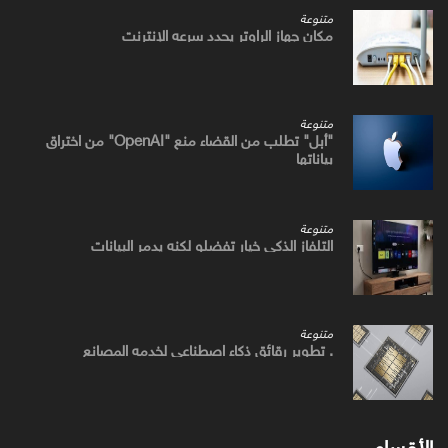
متنوعة
مكان جهاز الراوتر يحدد سرعه الإنترنت
متنوعة
"أبل" تطلب من القضاء منع "OpenAI" من اختراق
بياناتها
متنوعة
التلفاز الذكي خيار تفضلو لكنه يدمر البيانات
متنوعة
. تطوير رقائق ذكاء اصطناعي لخدمه المصانع
الأقسام