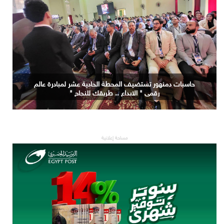
حاسبات دمنهور تستضيف المحطة الحادية عشر لمبادرة عالم
رقمي " الابداع .. طريقك للنجاح "
مساحة إعلانية