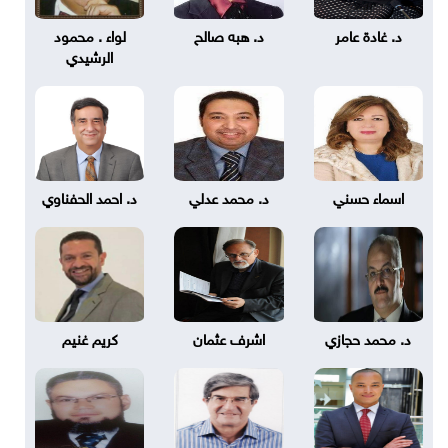
د. غادة عامر
د. هبه صالح
لواء . محمود
الرشيدي
اسماء حسني
د. محمد عدلي
د. احمد الحفناوي
د. محمد حجازي
اشرف عثمان
كريم غنيم