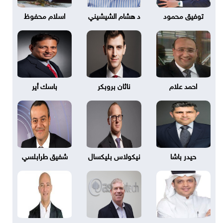
توفيق محمود
د هشام الشيشيني
اسلام محفوظ
احمد علام
ناثان بروبكر
باسك أير
حيدر باشا
نيكولاس بليكسال
شفيق طرابلسي