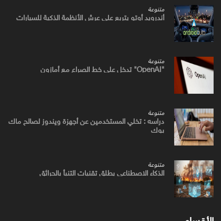
متنوعة
أندرويد أوتو يتربع علي عرش الأنظمة الذكية للسيارات
متنوعة
"OpenAI" تدخل علي خط الصراع مع أمازون
متنوعة
دراسه : تخلي المستخدمين عن أجهزة ويندوز لصالح ماك
بوك
متنوعة
الذكاء الاصطناعي يطلق تقنيات التنبأ بالحرائق
الأقسام