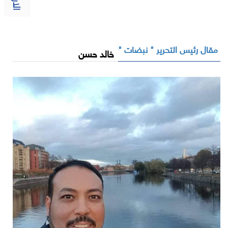
مقال رئيس التحرير " نبضات "
خالد حسن