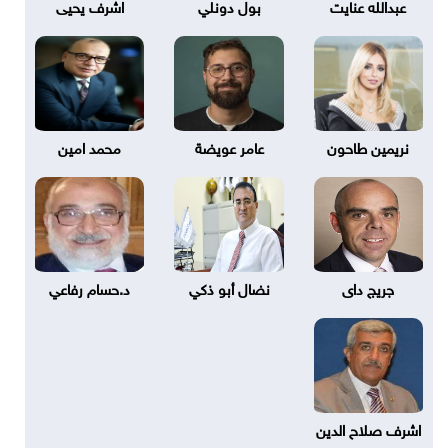
عبدالله عنايت
بول دونلي
اشرف يحيى
نريمين طاحون
عامر عويضة
محمد امين
جريج داى
نضال أبو ذكي
د.حسام رفاعي
اشرف صلاح الدين