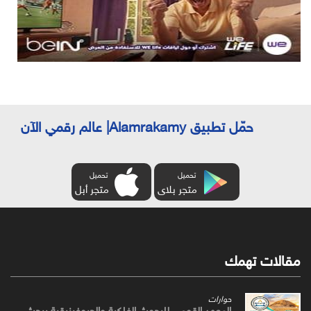
حمّل تطبيق Alamrakamy| عالم رقمي الآن
تحميل
تحميل
متجر بلاى
متجر أبل
مقالات تهمك
حوارات
المعهد القومي للبحوث الفلكية والجيوفيزيقية يبحث