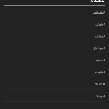
#تحقيقات
#ملفات
#هواتف
#سوشيال
#عالمية
#متنوعة
#NEWS
#حوارات