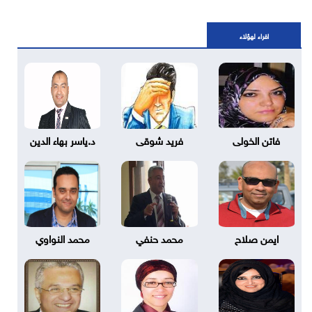
اقراء لهؤلاء
فاتن الخولى
فريد شوقى
د.ياسر بهاء الدين
ايمن صلاح
محمد حنفي
محمد النواوي