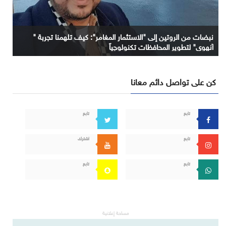
نبضات من الروتين إلى "الاستثمار المغامر": كيف تلهمنا تجربة "
آنهوي" لتطوير المحافظات تكنولوجياً
كن على تواصل دائم معانا
تابع
تابع
تابع
اشترك
تابع
تابع
مساحة إعلانية