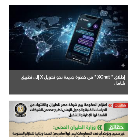
إطلاق " XChat " في خطوة جديدة نحو تحويل X إلى تطبيق
شامل