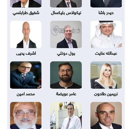
حيدر باشا
نيكولاس بليكسال
شفيق طرابلسي
عبدالله عنايت
بول دونلي
اشرف يحيى
نريمين طاحون
عامر عويضة
محمد امين