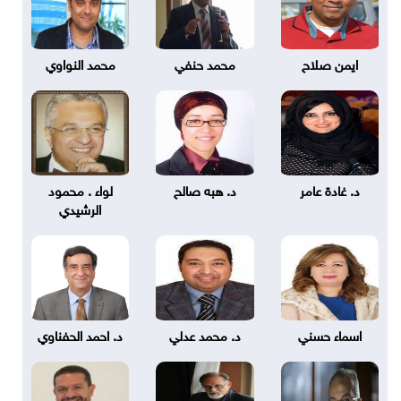
ايمن صلاح
محمد حنفي
محمد النواوي
د. غادة عامر
د. هبه صالح
لواء . محمود
الرشيدي
اسماء حسني
د. محمد عدلي
د. احمد الحفناوي