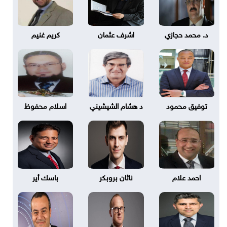
د. محمد حجازي
اشرف عثمان
كريم غنيم
توفيق محمود
د هشام الشيشيني
اسلام محفوظ
احمد علام
ناثان بروبكر
باسك أير