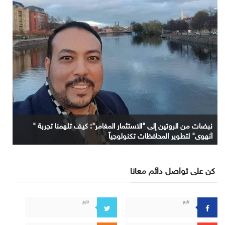
نبضات من الروتين إلى "الاستثمار المغامر": كيف تلهمنا تجربة "
آنهوي" لتطوير المحافظات تكنولوجياً
كن على تواصل دائم معانا
تابع
تابع