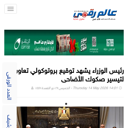
Toggle
gation
رئيس الوزراء يشهد توقيع بروتوكولي تعاون
لتيسير صكوك الأضاحى
العدد الورقى
Thursday 14 May 2026 14:01 - الخميس ٢٨ ذو القعدة ١٤٤٧
الارشيف