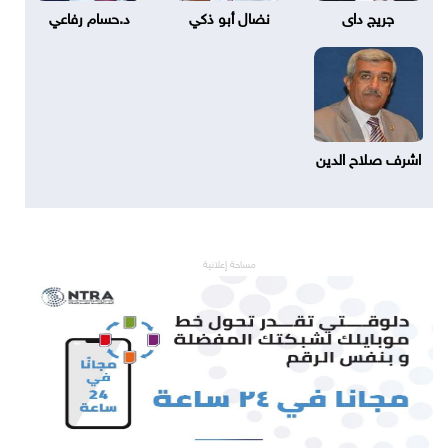
جريج داى
نضال أبو ذكي
د.حسام رفاعي
اشرف صلاح الدين
مساحة إعلانية