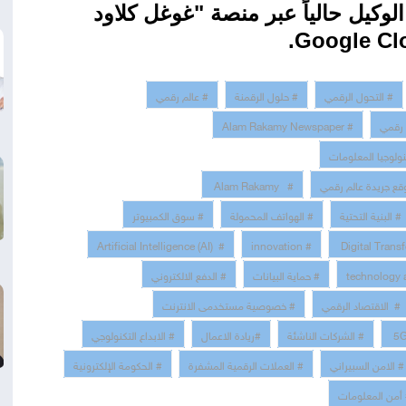
لوكيل حالياً عبر منصة "غوغل كلاود
.
Google Cl
# التحول الرقمي
# حلول الرقمنة
# عالم رقمي
 رقمي
# Alam Rakamy Newspaper
نولوجيا المعلومات
قع جريدة عالم رقمي
# Alam Rakamy
# البنية التحتية
# الهواتف المحمولة
# سوق الكمبيوتر
# Artificial Intelligence (AI)
# innovation
# حماية البيانات
# الدفع الالكتروني
# الاقتصاد الرقمي
# خصوصية مستخدمى الانترنت
# الشركات الناشئة
#ريادة الاعمال
# الابداع التكنولوجي
# الامن السبيراني
# العملات الرقمية المشفرة
# الحكومة الإلكترونية
أمن المعلومات