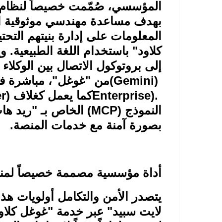
المؤسسي، صُمّمت خصيصاً لنظام "
بهدف مساعدة مهندسي موثوقية ال
المعلومات على إدارة بنيتهم الت
كلاود" باستخدام اللغة الطبيعية. و
إلى بروتوكول الاتصال بين الوكلاء
)
(Gemini)
من "غوغل"، مباشرة في 
Enterprise).
كما يعمل كغلاف
r)
النموذج
(MCP)
الخاص بـ "ريد هات
بصورة آمنة مع خدمات المنصة
.
أداة مؤسسية مصممة خصيصاً لمن
يتصدر الأمن والتكامل أولويات هذا
لايت سبيد" عبر خدمة "غوغل كلاو