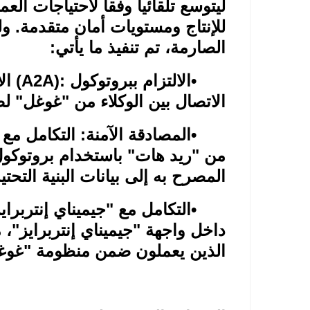
ليتوسع تلقائياً وفقاً لاحتياجات ا
للإنتاج ومستويات أمان متقدمة. ول
الصارمة، تم تنفيذ ما يأتي
:
•
الالتزام ببروتوكول
(A2A):
ال
الاتصال بين الوكلاء من "غوغل" لضم
•
المصادقة الآمنة: التكامل مع
من "ريد هات" باستخدام بروتوكو
المصرح به إلى بيانات البنية التحت
•
التكامل مع "جيميناي إنتربرا
داخل واجهة "جيميناي إنتربرايز"،
الذين يعملون ضمن منظومة "غوغل