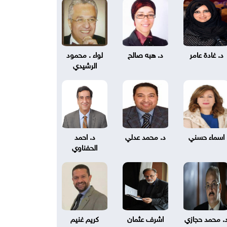
د. غادة عامر
د. هبه صالح
لواء . محمود
الرشيدي
اسماء حسني
د. محمد عدلي
د. احمد
الحفناوي
. محمد حجازي
اشرف عثمان
كريم غنيم