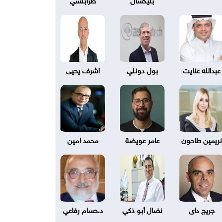
عبدالله عنايت
بول دونلي
اشرف يحيى
نريمين طاحون
عامر عويضة
محمد امين
جريج داى
نضال أبو ذكي
د.حسام رفاعي