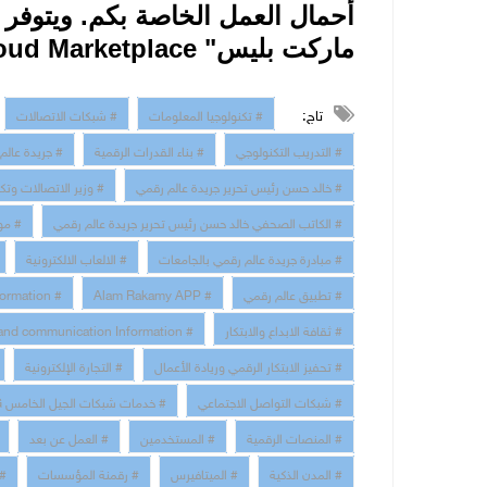
أحمال العمل
الخاصة بكم. ويتوفر ا
ماركت بليس"
oud Marketplace
تاج:
# تكنولوجيا المعلومات
# شبكات الاتصالات
# التدريب التكنولوجي
# بناء القدرات الرقمية
# جريدة عالم
# خالد حسن رئيس تحرير جريدة عالم رقمي
# وزير الاتصالات وتك
# الكاتب الصحفي خالد حسن رئيس تحرير جريدة عالم رقمي
# مو
# مبادرة جريدة عالم رقمي بالجامعات
# الالعاب الالكترونية
# تطبيق عالم رقمي
# Alam Rakamy APP
# Digital Transformation
# ثقافة الابداع والابتكار
# technology and communication Information
# تحفيز الابتكار الرقمي وريادة الأعمال
# التجارة الإلكترونية
# شبكات التواصل الاجتماعي
# خدمات شبكات الجيل الخامس 5G
# المنصات الرقمية
# المستخدمين
# العمل عن بعد
# المدن الذكية
# الميتافيرس
# رقمنة المؤسسات
# 