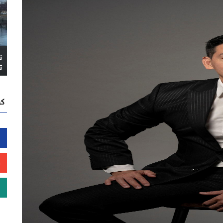
ن
ت
كن