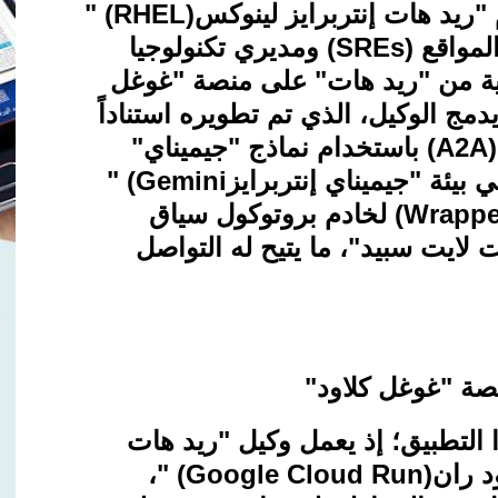
ريد هات إنتربرايز لينوكس
" (RHEL)
مواقع
(SREs)
ومديري تكنولوجيا
حتية من "ريد هات" على منصة "غوغل
يدمج الوكيل، الذي تم تطويره استناداً
(A2A
باستخدام نماذج "جيميناي
"
بيئة "جيميناي إنتربرايز
" (Gemini
(Wrappe
لخادم بروتوكول سياق
 لايت سبيد"، ما يتيح له التواصل
صة "غوغل كلاود
"
 التطبيق؛ إذ يعمل وكيل "ريد هات
د ران
" (Google Cloud Run)
،