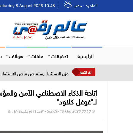
القاهره - مصر
Saturday 8 August 2026 10:48 - السبت ٢٤ صفر ٤٤٨
الرئيسية
تحقيقات
ملفات
هواتف
س
أخر الأخبار
وزير الاستثمار يستعرض فرص الاستثمار في
إتاحة الذكاء الاصطناعي الآمن والم
لـ"غوغل كلاود"
Sunday 10 May 2026 08:13 - الأحد ٢٤ ذو القعدة ١٤٤٧