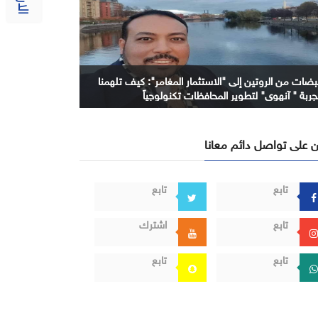
بضات من الروتين إلى "الاستثمار المغامر": كيف تلهمنا
جربة " آنهوي" لتطوير المحافظات تكنولوجياً
 على تواصل دائم معانا
تابع
تابع
تابع
اشترك
تابع
تابع