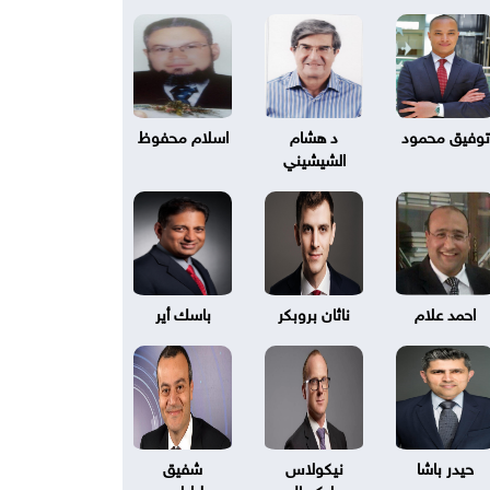
توفيق محمود
د هشام
اسلام محفوظ
الشيشيني
احمد علام
ناثان بروبكر
باسك أير
حيدر باشا
نيكولاس
شفيق
بليكسال
طرابلسي