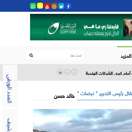
المزيد
أمام كبرى الشركات الهندية
العدد الورقى
ال رئيس التحرير " نبضات "
خالد حسن
الارشيف