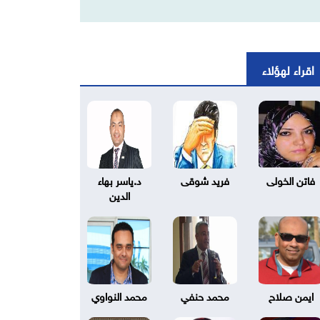
اقراء لهؤلاء
فاتن الخولى
فريد شوقى
د.ياسر بهاء
الدين
ايمن صلاح
محمد حنفي
محمد النواوي