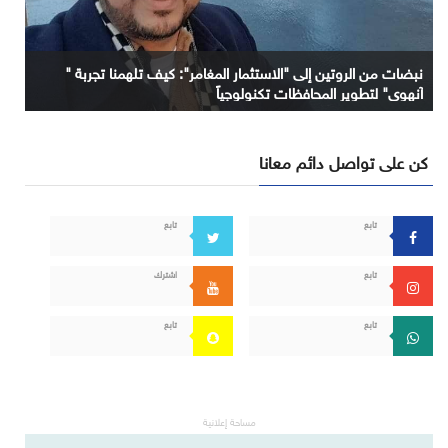
نبضات من الروتين إلى "الاستثمار المغامر": كيف تلهمنا تجربة "
آنهوي" لتطوير المحافظات تكنولوجياً
كن على تواصل دائم معانا
تابع
تابع
تابع
اشترك
تابع
تابع
مساحة إعلانية