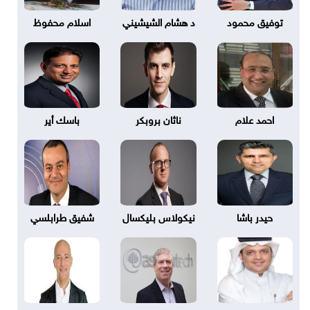
توفيق محمود
د هشام الشيشيني
اسلام محفوظ
احمد علام
ناثان بروبكر
باسك أير
حيدر باشا
نيكولاس بليكسال
شفيق طرابلسي