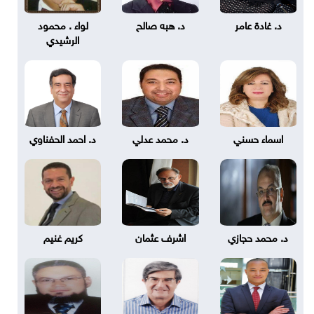
د. غادة عامر
د. هبه صالح
لواء . محمود
الرشيدي
اسماء حسني
د. محمد عدلي
د. احمد الحفناوي
د. محمد حجازي
اشرف عثمان
كريم غنيم