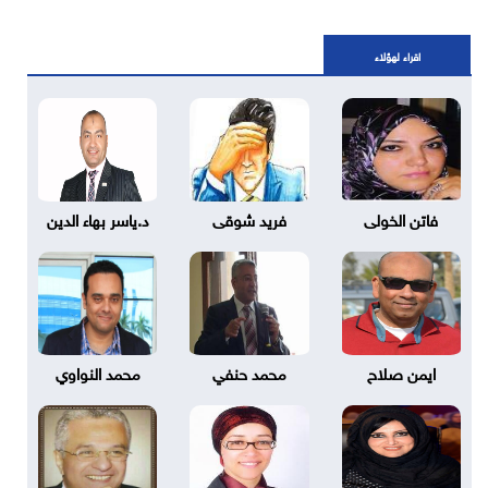
اقراء لهؤلاء
فاتن الخولى
فريد شوقى
د.ياسر بهاء الدين
ايمن صلاح
محمد حنفي
محمد النواوي