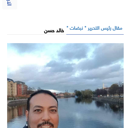
مقال رئيس التحرير " نبضات "
خالد حسن