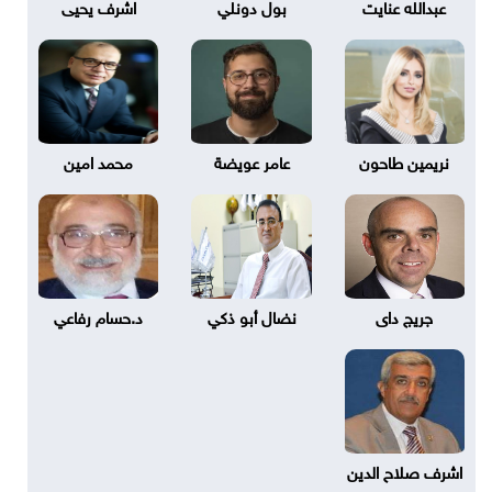
عبدالله عنايت
بول دونلي
اشرف يحيى
نريمين طاحون
عامر عويضة
محمد امين
جريج داى
نضال أبو ذكي
د.حسام رفاعي
اشرف صلاح الدين