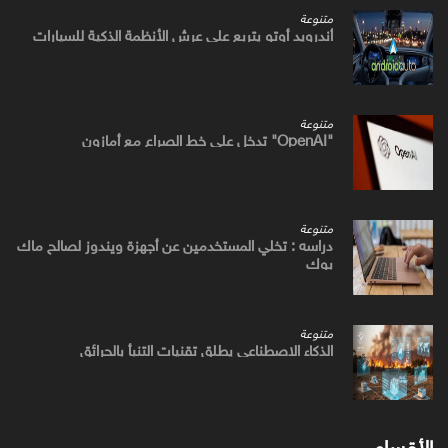
متنوعة
أندرويد أوتو يتربع علي عرش الأنظمة الذكية للسيارات
متنوعة
"OpenAI" تدخل علي خط الصراع مع أمازون
متنوعة
دراسه : تخلي المستخدمين عن أجهزة ويندوز لصالح ماك
بوك
متنوعة
الذكاء الاصطناعي يطلق تقنيات التنبأ بالحرائق
الأقسام