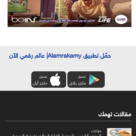
حمّل تطبيق Alamrakamy| عالم رقمي الآن
تحميل
تحميل
متجر بلاى
متجر أبل
مقالات تهمك
حوارات
المعهد القومي للبحوث الفلكية والجيوفيزيقية يبحث