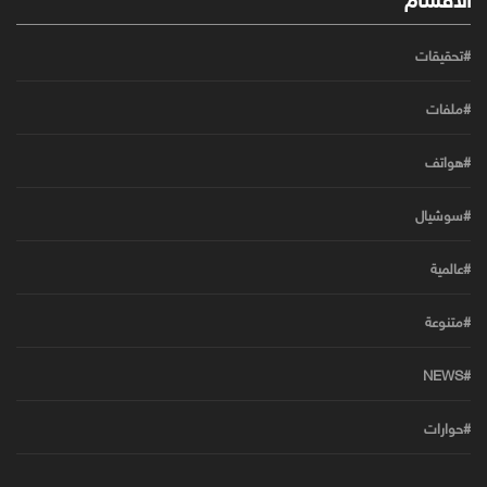
#تحقيقات
#ملفات
#هواتف
#سوشيال
#عالمية
#متنوعة
#NEWS
#حوارات