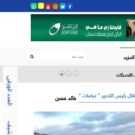
المزيد
العدد الورقى
ال رئيس التحرير " نبضات "
خالد حسن
الارشيف