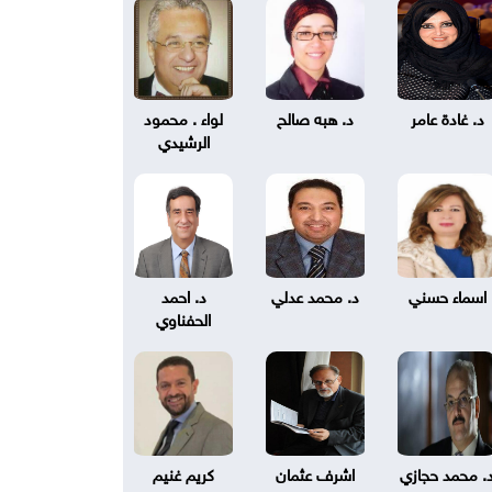
د. غادة عامر
د. هبه صالح
لواء . محمود
الرشيدي
اسماء حسني
د. محمد عدلي
د. احمد
الحفناوي
. محمد حجازي
اشرف عثمان
كريم غنيم