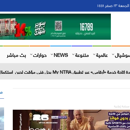
وشيال
عالمية
متنوعة
NEWS
حوارات
بث مباشر
عبر تطبيق My NTRA بحل فني مؤقت لحين استكمال التحديثات
مق
مساحة إعلانية