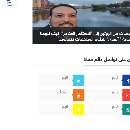
بضات من الروتين إلى "الاستثمار المغامر": كيف تلهمنا
جربة " آنهوي" لتطوير المحافظات تكنولوجياً
 على تواصل دائم معانا
تابع
تابع
تابع
اشترك
تابع
تابع