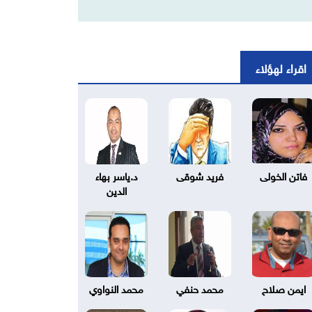
اقراء لهؤلاء
فاتن الخولى
فريد شوقى
د.ياسر بهاء
الدين
ايمن صلاح
محمد حنفي
محمد النواوي