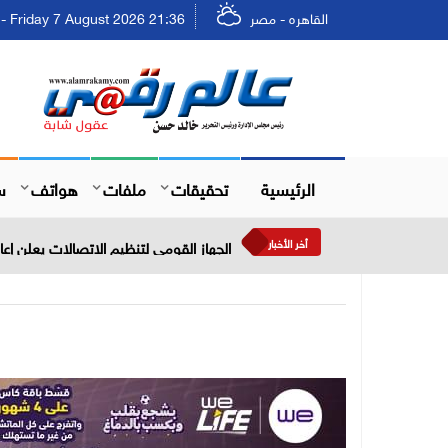
القاهره - مصر
Friday 7 August 2026 21:36 - الجمعة ٢٣ صفر ١٤٤٨
الرئيسية
تحقيقات
ملفات
هواتف
س
أخر الأخبار
الجهاز القومي لتنظيم الاتصالات يعلن إعادة إتاحة خدمة «أرقامي» 