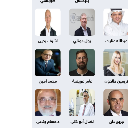
عبدالله عنايت
بول دونلي
اشرف يحيى
نريمين طاحون
عامر عويضة
محمد امين
جريج داى
نضال أبو ذكي
د.حسام رفاعي