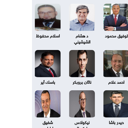
توفيق محمود
د هشام
اسلام محفوظ
الشيشيني
احمد علام
ناثان بروبكر
باسك أير
حيدر باشا
نيكولاس
شفيق
بليكسال
طرابلسي