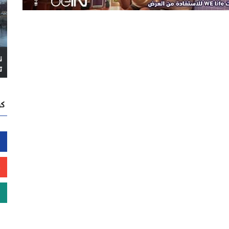
ن
ت
كن