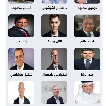
توفيق محمود
د هشام الشيشيني
اسلام محفوظ
احمد علام
ناثان بروبكر
باسك أير
حيدر باشا
نيكولاس بليكسال
شفيق طرابلسي