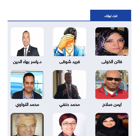
اقراء لهؤلاء
فاتن الخولى
فريد شوقى
د.ياسر بهاء الدين
ايمن صلاح
محمد حنفي
محمد النواوي