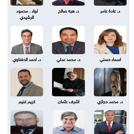
د. غادة عامر
د. هبه صالح
لواء . محمود
الرشيدي
اسماء حسني
د. محمد عدلي
د. احمد الحفناوي
د. محمد حجازي
اشرف عثمان
كريم غنيم