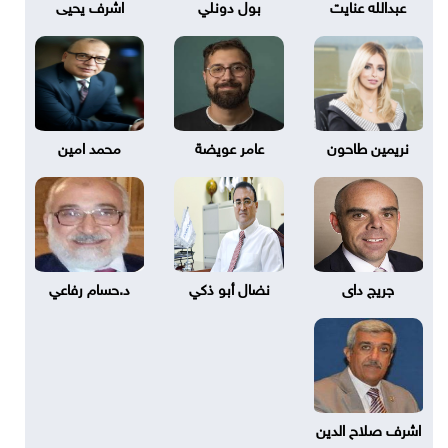
عبدالله عنايت
بول دونلي
اشرف يحيى
نريمين طاحون
عامر عويضة
محمد امين
جريج داى
نضال أبو ذكي
د.حسام رفاعي
اشرف صلاح الدين