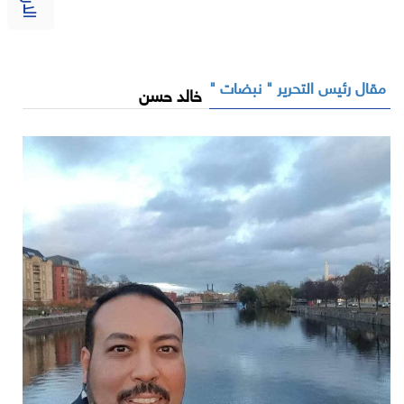
مقال رئيس التحرير " نبضات "
خالد حسن