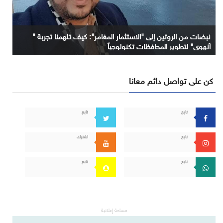
نبضات من الروتين إلى "الاستثمار المغامر": كيف تلهمنا تجربة "
آنهوي" لتطوير المحافظات تكنولوجياً
كن على تواصل دائم معانا
تابع
تابع
تابع
اشترك
تابع
تابع
مساحة إعلانية