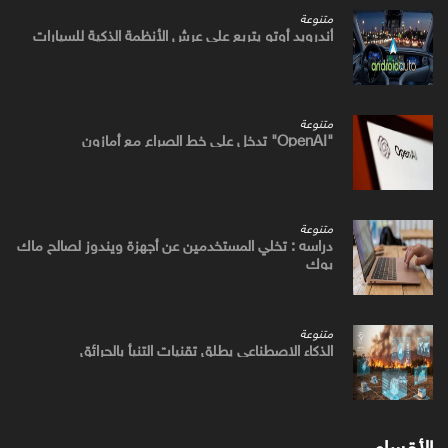
متنوعة
أندرويد أوتو يتربع علي عرش الأنظمة الذكية للسيارات
متنوعة
"OpenAI" تدخل علي خط الصراع مع أمازون
متنوعة
دراسه : تخلي المستخدمين عن أجهزة ويندوز لصالح ماك
بوك
متنوعة
الذكاء الاصطناعي يطلق تقنيات التنبأ بالحرائق
الأقسام