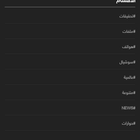
#تحقيقات
#ملفات
#هواتف
#سوشيال
#عالمية
#متنوعة
#NEWS
#حوارات