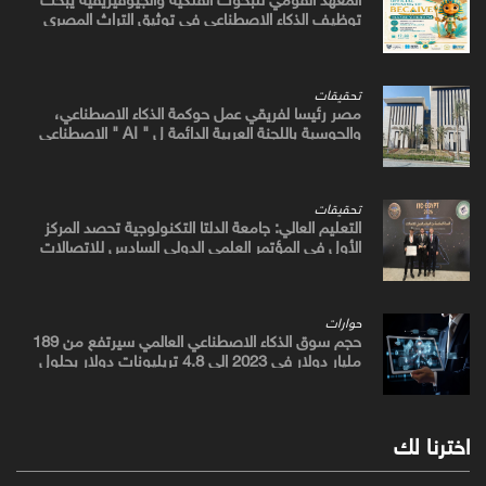
توظيف الذكاء الاصطناعي في توثيق التراث المصري
القديم
تحقيقات
مصر رئيسا لفريقي عمل حوكمة الذكاء الاصطناعي،
والحوسبة باللجنة العربية الدائمة ل " AI " الاصطناعي
والتكنولوجيات البازغة بمجلس الوزراء العرب للاتصالات
تحقيقات
التعليم العالي: جامعة الدلتا التكنولوجية تحصد المركز
الأول في المؤتمر العلمي الدولي السادس للاتصالات
بمشروع يوظف الذكاء الاصطناعي لتطوير صناعة الكتان
حوارات
حجم سوق الذكاء الاصطناعي العالمي سيرتفع من 189
مليار دولار في 2023 إلى 4.8 تريليونات دولار بحلول
2033
اخترنا لك