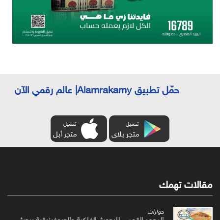
حمّل تطبيق Alamrakamy| عالم رقمي الآن
تحميل
تحميل
متجر بلاى
متجر أبل
مقالات تهمك
حوارات
المعهد القومي للبحوث الفلكية والجيوفيزيقية يبحث