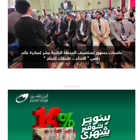
حاسبات دمنهور تستضيف المحطة الحادية عشر لمبادرة عالم
رقمي " الابداع .. طريقك للنجاح "
مساحة إعلانية