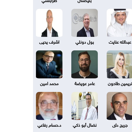
عبدالله عنايت
بول دونلي
اشرف يحيى
نريمين طاحون
عامر عويضة
محمد امين
جريج داى
نضال أبو ذكي
د.حسام رفاعي