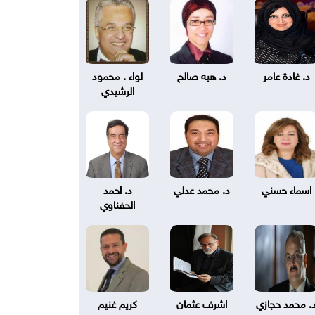
د. غادة عامر
د. هبه صالح
لواء . محمود
الرشيدي
اسماء حسني
د. محمد عدلي
د. احمد
الحفناوي
. محمد حجازي
اشرف عثمان
كريم غنيم