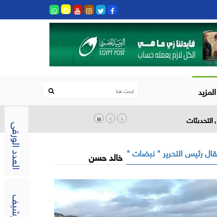
المزيد
العدد الورقى
ال رئيس التحرير " نبضات "
خالد حسن
الارشيف