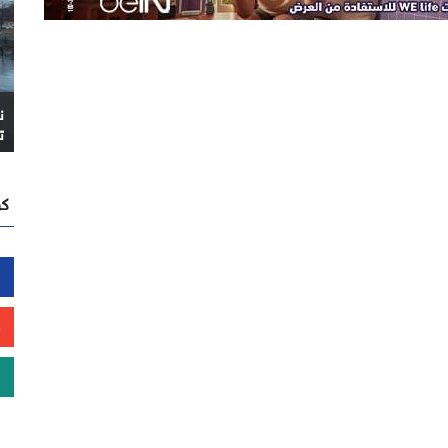
ن
ت
كن