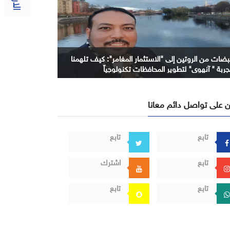
بضات من الروتين إلى "الاستثمار المغامر": كيف تلهمنا
جربة " آنهوي" لتطوير المحافظات تكنولوجياً
 على تواصل دائم معانا
تابع
تابع
تابع
اشترك
تابع
تابع