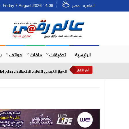
القاهره - مصر
Friday 7 August 2026 14:08 - الجمعة ٢٣ صفر ١٤٤٨
الرئيسية
تحقيقات
ملفات
هواتف
س
أخر الأخبار
الجهاز القومي لتنظيم الاتصالات يعلن إعادة إتاحة خدمة «أرقامي» 