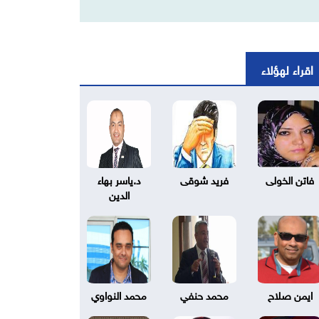
اقراء لهؤلاء
فاتن الخولى
فريد شوقى
د.ياسر بهاء
الدين
ايمن صلاح
محمد حنفي
محمد النواوي