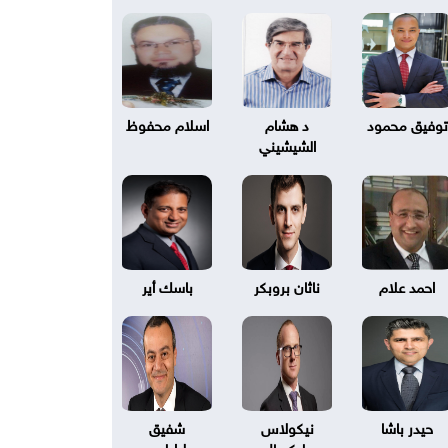
توفيق محمود
د هشام
اسلام محفوظ
الشيشيني
احمد علام
ناثان بروبكر
باسك أير
حيدر باشا
نيكولاس
شفيق
بليكسال
طرابلسي