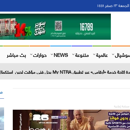
وشيال
عالمية
متنوعة
NEWS
حوارات
بث مباشر
عبر تطبيق My NTRA بحل فني مؤقت لحين استكمال التحديثات
مق
مساحة إعلانية