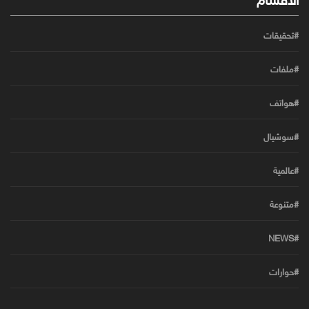
#تحقيقات
#ملفات
#هواتف
#سوشيال
#عالمية
#متنوعة
#NEWS
#حوارات