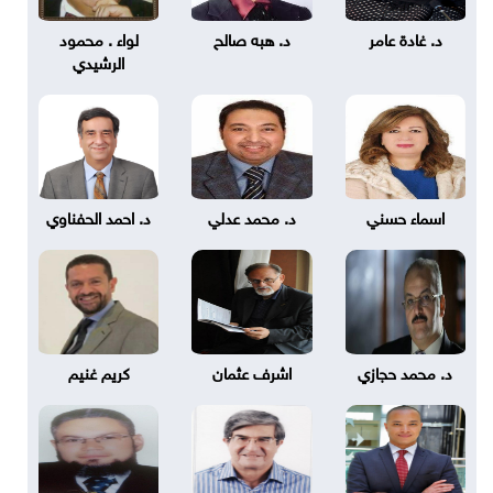
د. غادة عامر
د. هبه صالح
لواء . محمود
الرشيدي
اسماء حسني
د. محمد عدلي
د. احمد الحفناوي
د. محمد حجازي
اشرف عثمان
كريم غنيم