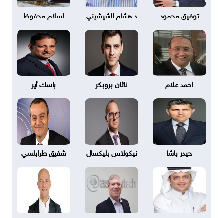
توفيق محمود
د هشام الشيشيني
اسلام محفوظ
احمد علام
ناثان بروبكر
باسك أير
حيدر باشا
نيكولاس بليكسال
شفيق طرابلسي