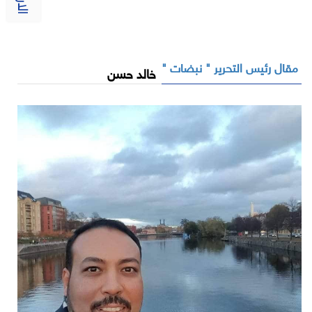
مقال رئيس التحرير " نبضات "
خالد حسن