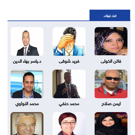
اقراء لهؤلاء
فاتن الخولى
فريد شوقى
د.ياسر بهاء الدين
ايمن صلاح
محمد حنفي
محمد النواوي