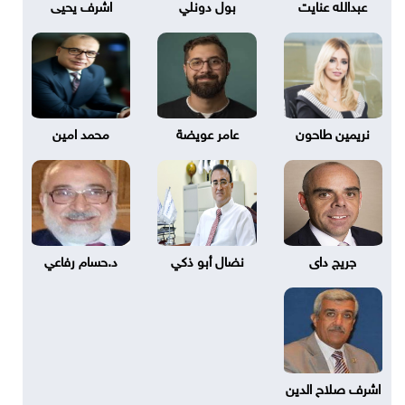
عبدالله عنايت
بول دونلي
اشرف يحيى
نريمين طاحون
عامر عويضة
محمد امين
جريج داى
نضال أبو ذكي
د.حسام رفاعي
اشرف صلاح الدين