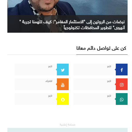
نبضات من الروتين إلى "الاستثمار المغامر": كيف تلهمنا تجربة "
آنهوي" لتطوير المحافظات تكنولوجياً
كن على تواصل دائم معانا
تابع
تابع
تابع
اشترك
تابع
تابع
مساحة إعلانية