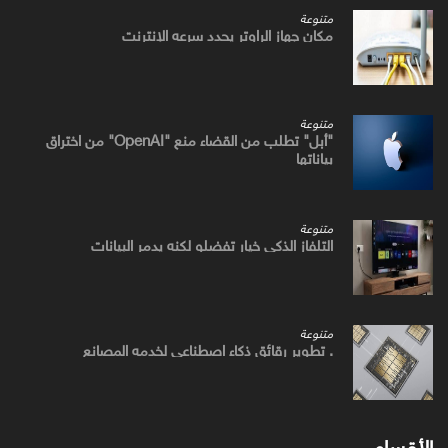
متنوعة
مكان جهاز الراوتر يحدد سرعه الإنترنت
متنوعة
"أبل" تطلب من القضاء منع "OpenAI" من اختراق
بياناتها
متنوعة
التلفاز الذكي خيار تفضلو لكنه يدمر البيانات
متنوعة
. تطوير رقائق ذكاء اصطناعي لخدمه المصانع
الأقسام