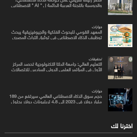
والحوسبة باللجنة العربية الدائمة ل " AI " الاصطناعي
والتكنولوجيات البازغة بمجلس الوزراء العرب للاتصالات
حوارات
المعهد القومي للبحوث الفلكية والجيوفيزيقية يبحث
توظيف الذكاء الاصطناعي في توثيق التراث المصري
القديم
تحقيقات
التعليم العالي: جامعة الدلتا التكنولوجية تحصد المركز
الأول في المؤتمر العلمي الدولي السادس للاتصالات
بمشروع يوظف الذكاء الاصطناعي لتطوير صناعة الكتان
حوارات
حجم سوق الذكاء الاصطناعي العالمي سيرتفع من 189
مليار دولار في 2023 إلى 4.8 تريليونات دولار بحلول
2033
اخترنا لك