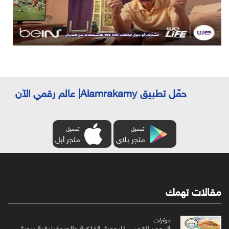
حمّل تطبيق Alamrakamy| عالم رقمي الآن
تحميل
تحميل
متجر بلاى
متجر أبل
مقالات تهمك
حوارات
المعهد القومي للبحوث الفلكية والجيوفيزيقية يبحث