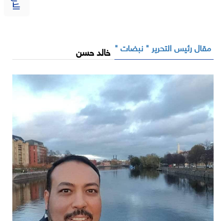
مقال رئيس التحرير " نبضات "
خالد حسن