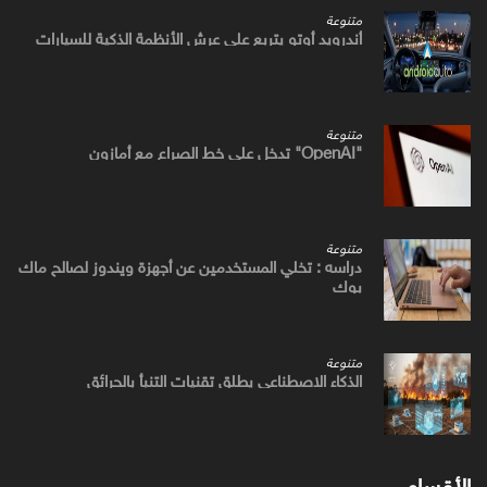
متنوعة
أندرويد أوتو يتربع علي عرش الأنظمة الذكية للسيارات
متنوعة
"OpenAI" تدخل علي خط الصراع مع أمازون
متنوعة
دراسه : تخلي المستخدمين عن أجهزة ويندوز لصالح ماك
بوك
متنوعة
الذكاء الاصطناعي يطلق تقنيات التنبأ بالحرائق
الأقسام