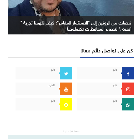
نبضات من الروتين إلى "الاستثمار المغامر": كيف تلهمنا تجربة "
آنهوي" لتطوير المحافظات تكنولوجياً
كن على تواصل دائم معانا
تابع
تابع
تابع
اشترك
تابع
تابع
مساحة إعلانية