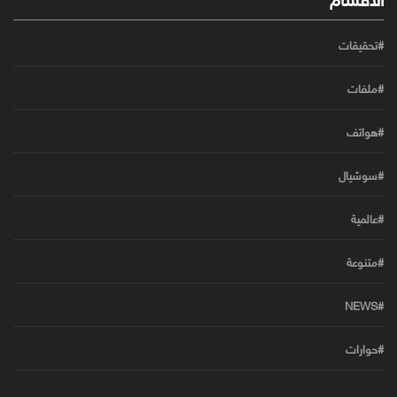
#تحقيقات
#ملفات
#هواتف
#سوشيال
#عالمية
#متنوعة
#NEWS
#حوارات