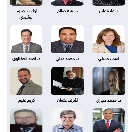
د. غادة عامر
د. هبه صالح
لواء . محمود
الرشيدي
اسماء حسني
د. محمد عدلي
د. احمد الحفناوي
د. محمد حجازي
اشرف عثمان
كريم غنيم