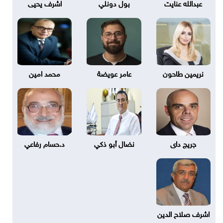
عبدالله عنايت
بول دونلي
اشرف يحيى
نريمين طاحون
عامر عويضة
محمد امين
جريج داى
نضال أبو ذكي
د.حسام رفاعي
اشرف صلاح الدين