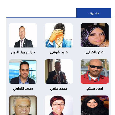
اقراء لهؤلاء
فاتن الخولى
فريد شوقى
د.ياسر بهاء الدين
ايمن صلاح
محمد حنفي
محمد النواوي