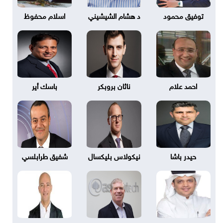
توفيق محمود
د هشام الشيشيني
اسلام محفوظ
احمد علام
ناثان بروبكر
باسك أير
حيدر باشا
نيكولاس بليكسال
شفيق طرابلسي