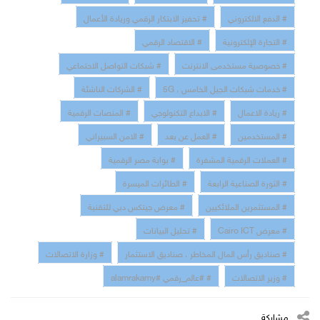
# الدفع الالكتروني
# تحفيز الابتكار الرقمي وريادة الأعمال
# التجارة الإلكترونية
# الاقتصاد الرقمي
# خصوصية مستخدمى الانترنت
# شبكات التواصل الاجتماعي
# خدمات شبكات الجيل الخامس ، 5G
# الشركات الناشئة
# ريادة الاعمال
# الابداع التكنولوجي
# المنصات الرقمية
# المستخدمين
# العمل عن بعد
# الامن السبيراني
# العملات الرقمية المشفرة
# بوابة مصر الرقمية
# الثورة الصناعية الرابعة
# الطائرات الميسرة
# المستثمرين الملائكيين
# معرض جيتكس دبي للتقنية
# معرض Cairo ICT
# تحليل البيانات
# صناديق رأس المال المخاطر ، صناديق الاستثمار
# وزارة الاتصالات
# وزير الاتصالات
# #عالم_رقمي #alamrakamy
مشاركة