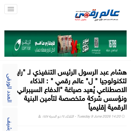
Toggle
gation
هشام عبد الرسول الرئيس التنفيذي لـ "راية
لتكنولوجيا " ل" عالم رقمي " : الذكاء
العدد الورقى
الاصطناعي يُعيد صياغة "الدفاع السيبراني"..
ونؤسس شركة متخصصة لتأمين البنية
الرقمية إقليمياً
Tuesday 9 June 2026 14:20 - الثلاثاء ٢٤ ذو الحجة ١٤٤٧
الارشيف