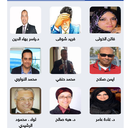
فاتن الخولى
فريد شوقى
د.ياسر بهاء الدين
ايمن صلاح
محمد حنفي
محمد النواوي
د. غادة عامر
د. هبه صالح
لواء . محمود
الرشيدي