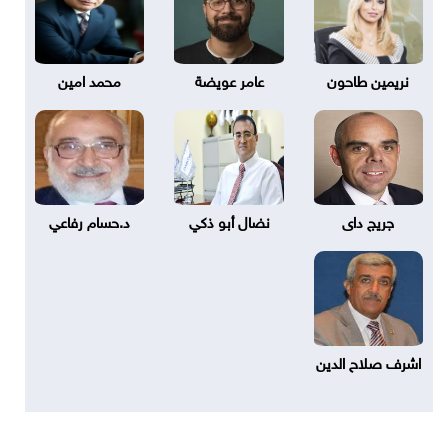
نريمين طاحون
عامر عويضة
محمد امين
جريج داى
نضال أبو ذكي
د.حسام رفاعي
اشرف صلاح الدين