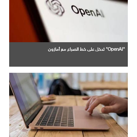
"OpenAI" تدخل علي خط الصراع مع أمازون