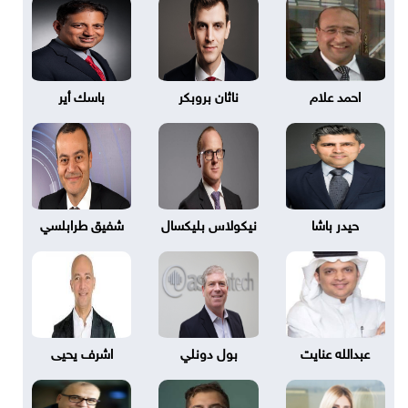
احمد علام
ناثان بروبكر
باسك أير
حيدر باشا
نيكولاس بليكسال
شفيق طرابلسي
عبدالله عنايت
بول دونلي
اشرف يحيى