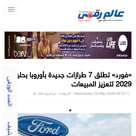
Toggle
gation
«فورد» تطلق 7 طرازات جديدة بأوروبا بحلول
2029 لتعزيز المبيعات
العدد الورقى
Wednesday 20 May 2026 09:32 - الأربعاء ٠٤ ذو الحجة ١٤٤٧
الارشيف