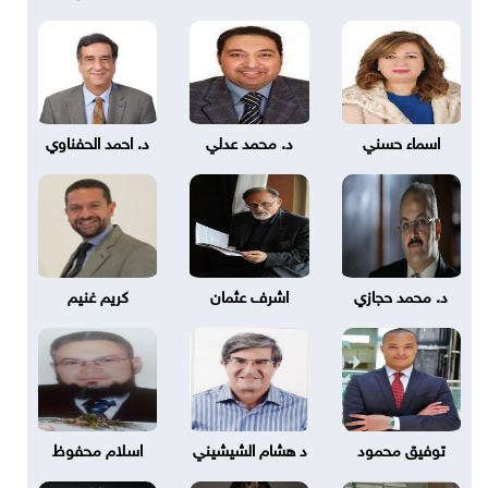
اسماء حسني
د. محمد عدلي
د. احمد الحفناوي
د. محمد حجازي
اشرف عثمان
كريم غنيم
توفيق محمود
د هشام الشيشيني
اسلام محفوظ