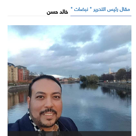
مقال رئيس التحرير " نبضات "
خالد حسن