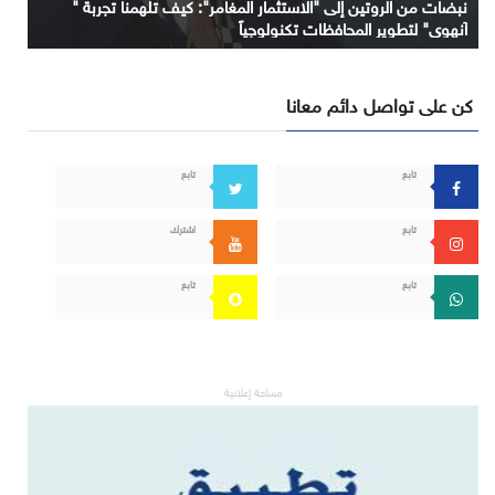
نبضات من الروتين إلى "الاستثمار المغامر": كيف تلهمنا تجربة "
آنهوي" لتطوير المحافظات تكنولوجياً
كن على تواصل دائم معانا
تابع
تابع
تابع
اشترك
تابع
تابع
مساحة إعلانية