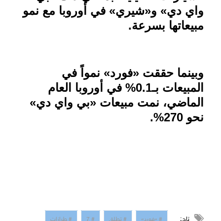
واي دي» و«شيري» في أوروبا مع نمو
مبيعاتها بسرعة
.
وبينما حققت «فورد» نمواً في
المبيعات بـ0.1% في أوروبا العام
الماضي، نمت مبيعات «بي واي دي»
نحو 270%.
تاج:
# «فورد»
# تطلق
# 7
# طرازات