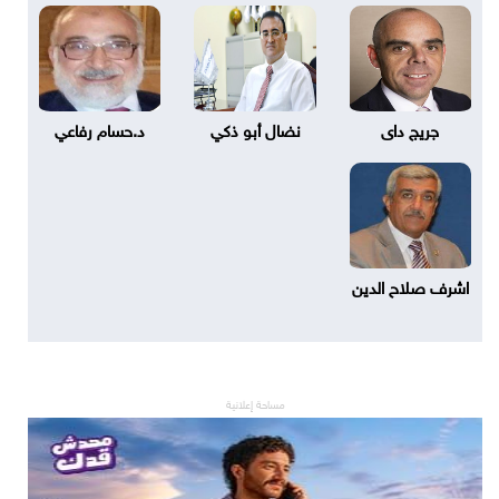
جريج داى
نضال أبو ذكي
د.حسام رفاعي
اشرف صلاح الدين
مساحة إعلانية