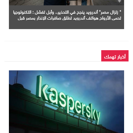
" زلزال مصر" أندرويد ينجح في التحذير.. وأبل تفشل : التكنولوجيا
تحمي الأرواح هواتف أندرويد تطلق صافرات الإنذار بمصر قبل
الزلزال بثوانٍ و"آيفون" خارج الخدمة
أخبار تهمك