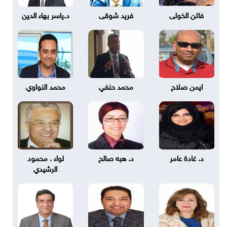
فاتن الخولى
فريد شوقى
د.ياسر بهاء الدين
ايمن صلاح
محمد حنفي
محمد النواوي
د. غادة عامر
د. هبه صالح
لواء . محمود
الرشيدي