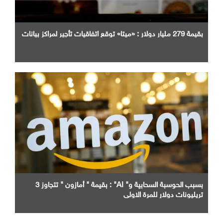
بقيمة 279 مليار دولار : «ميتا» توقع اتفاقيات تأجير لمراكز بيانات
بسبب الحوسبة السحابية و" AI" : بقيمة " أمازون " تتجاوز 3
تريليونات دولار للمرة الاولى