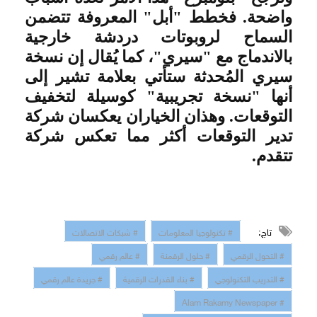
واضحة. فخطط "أبل" المعروفة تتضمن
السماح لروبوتات دردشة خارجية
بالاندماج مع "سيري"، كما يُقال إن نسخة
سيري المُحدثة ستأتي بعلامة تشير إلى
أنها "نسخة تجريبية" كوسيلة لتخفيف
التوقعات. وهذان الخياران يعكسان شركة
تدير التوقعات أكثر مما تعكس شركة
تتقدم
.
تاج:
# تكنولوجيا المعلومات
# شبكات الاتصالات
# التحول الرقمي
# حلول الرقمنة
# عالم رقمي
# التدريب التكنولوجي
# بناء القدرات الرقمية
# جريدة عالم رقمي
# Alam Rakamy Newspaper