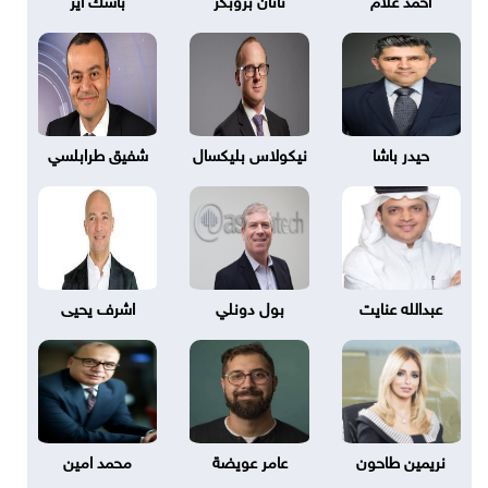
حيدر باشا
نيكولاس بليكسال
شفيق طرابلسي
عبدالله عنايت
بول دونلي
اشرف يحيى
نريمين طاحون
عامر عويضة
محمد امين