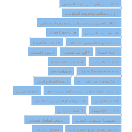
# خالد حسن رئيس تحرير جريدة عالم رقمي
# وزير الاتصالات وتكنولوجيا المعلومات
# الكاتب الصحفي خالد حسن رئيس تحرير جريدة عالم رقمي
# موقع جريدة عالم رقمي
# Alam Rakamy
# مبادرة جريدة عالم رقمي بالجامعات
# الالعاب الالكترونية
# البنية التحتية
# الهواتف المحمولة
# سوق الكمبيوتر
# تطبيق عالم رقمي
# Alam Rakamy APP
# innovation
# Digital Transformation
# Artificial Intelligence (AI)
# ثقافة الابداع والابتكار
# technology and communication Information
# حماية البيانات
# الدفع الالكتروني
# تحفيز الابتكار الرقمي وريادة الأعمال
# التجارة الإلكترونية
# الاقتصاد الرقمي
# خصوصية مستخدمى الانترنت
# شبكات التواصل الاجتماعي
# خدمات شبكات الجيل الخامس 5G
# الشركات الناشئة