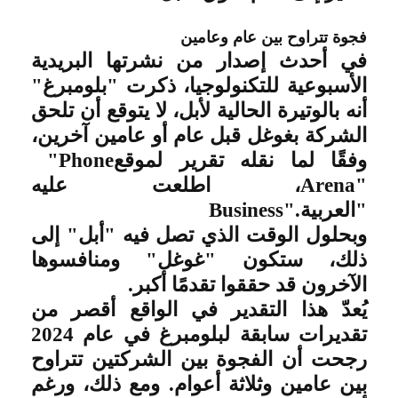
فجوة تتراوح بين عام وعامين
في أحدث إصدار من نشرتها البريدية
الأسبوعية للتكنولوجيا، ذكرت "بلومبرغ"
أنه بالوتيرة الحالية لأبل، لا يتوقع أن تلحق
الشركة بغوغل قبل عام أو عامين آخرين،
وفقًا لما نقله تقرير لموقع
"Phone
Arena"
، اطلعت عليه
"العربية
Business".
وبحلول الوقت الذي تصل فيه "أبل" إلى
ذلك، ستكون "غوغل" ومنافسوها
الآخرون قد حققوا تقدمًا أكبر
.
يُعدّ هذا التقدير في الواقع أقصر من
تقديرات سابقة لبلومبرغ في عام 2024
رجحت أن الفجوة بين الشركتين تتراوح
بين عامين وثلاثة أعوام. ومع ذلك، ورغم