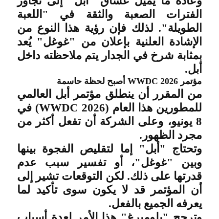
وعادةً ما يميل عشاق "أبل" إلى تجاوز
الفترات الصعبة والثقة في "اللعبة
الطويلة". لذلك فإن رؤية هذا النوع من
الإشادة العلنية بإعلان من "غوغل" يُعد
بمثابة شرخ في الجدار يتم ملاحظته داخل
أبل
.
مؤتمر
WWDC 2026
أصبح لحظة حاسمة
من المقرر أن ينطلق مؤتمر أبل العالمي
للمطورين هذا العام
(WWDC 2026)
في
8 يونيو، وعلى الشركة أن تفعل أكثر من
مجرد الظهور
.
وتحتاج "أبل" إما لتقليص الفجوة بينها
وبين "غوغل"، أو تفسير سبب عدم
قدرتها على ذلك. لكن التوقعات تشير إلى
أن المؤتمر قد لا يكون سوى تأكيد لما
يعرفه الجميع بالفعل
.
وترجح "بلومبرغ" هذا الأمر لعدة أسباب