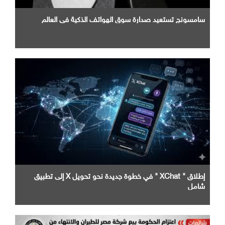
سامسونج تستعيد صدارة سوق الهواتف الذكية في العالم
إطلاق " XChat " في خطوة جديدة نحو تحويل X إلى تطبيق
شامل