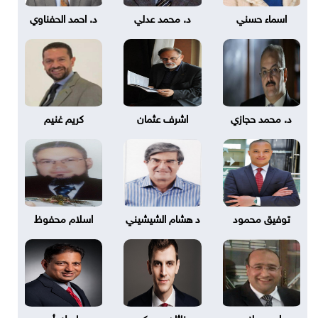
اسماء حسني
د. محمد عدلي
د. احمد الحفناوي
د. محمد حجازي
اشرف عثمان
كريم غنيم
توفيق محمود
د هشام الشيشيني
اسلام محفوظ
احمد علام
ناثان بروبكر
باسك أير