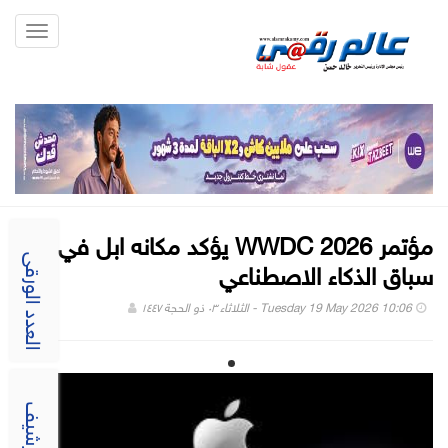
Toggle
gation
مؤتمر WWDC 2026 يؤكد مكانه ابل في
سباق الذكاء الاصطناعي
العدد الورقى
Tuesday 19 May 2026 10:06 - الثلاثاء ٠٣ ذو الحجة ١٤٤٧
الارشيف