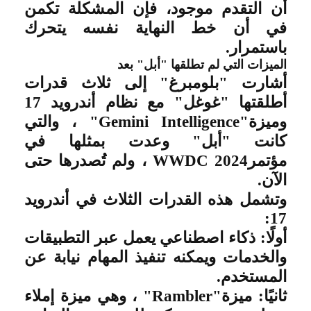
أن التقدم موجود، فإن المشكلة تكمن
في أن خط النهاية نفسه يتحرك
باستمرار
.
الميزات التي لم تطلقها "أبل" بعد
أشارت "بلومبرغ" إلى ثلاث قدرات
أطلقتها "غوغل" مع نظام أندرويد 17
وميزة
"Gemini Intelligence"
، والتي
كانت "أبل" وعدت بمثلها في
مؤتمر
WWDC 2024
، ولم تُصدرها حتى
الآن
.
وتشمل هذه القدرات الثلاث في أندرويد
:
17
أولًا: ذكاء اصطناعي يعمل عبر التطبيقات
والخدمات ويمكنه تنفيذ المهام نيابة عن
المستخدم
.
ثانيًا: ميزة
"Rambler"
، وهي ميزة إملاء