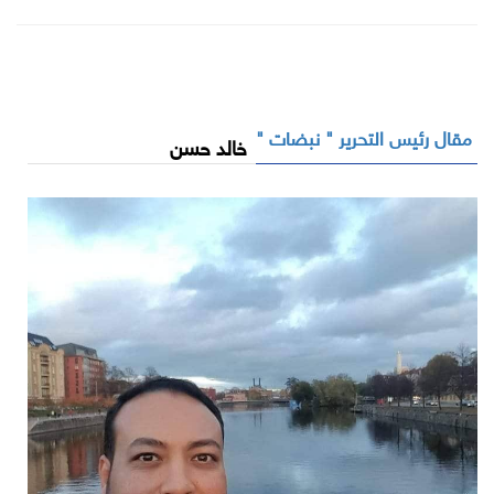
مقال رئيس التحرير " نبضات "
خالد حسن