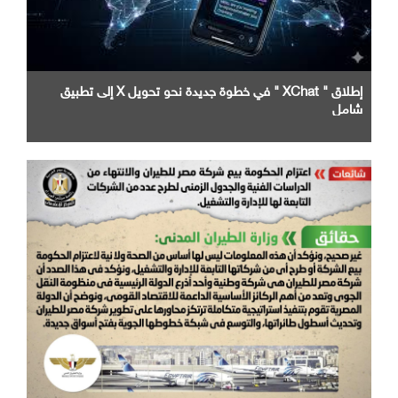
إطلاق " XChat " في خطوة جديدة نحو تحويل X إلى تطبيق
شامل