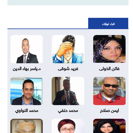
اقراء لهؤلاء
فاتن الخولى
فريد شوقى
د.ياسر بهاء الدين
ايمن صلاح
محمد حنفي
محمد النواوي