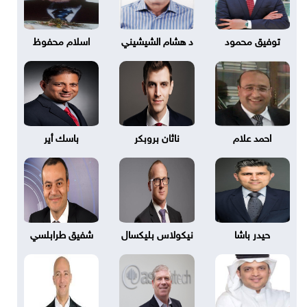
توفيق محمود
د هشام الشيشيني
اسلام محفوظ
احمد علام
ناثان بروبكر
باسك أير
حيدر باشا
نيكولاس بليكسال
شفيق طرابلسي