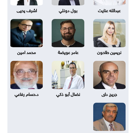
عبدالله عنايت
بول دونلي
اشرف يحيى
نريمين طاحون
عامر عويضة
محمد امين
جريج داى
نضال أبو ذكي
د.حسام رفاعي