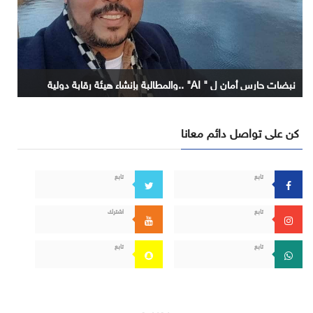
نبضات حارس أمان ل " AI" ..والمطالبة بإنشاء هيئة رقابة دولية
كن على تواصل دائم معانا
تابع
تابع
تابع
اشترك
تابع
تابع