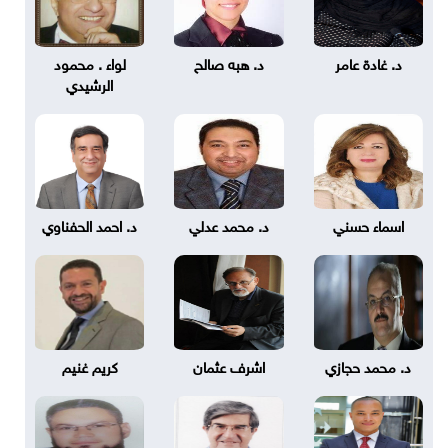
د. غادة عامر
د. هبه صالح
لواء . محمود
الرشيدي
اسماء حسني
د. محمد عدلي
د. احمد الحفناوي
د. محمد حجازي
اشرف عثمان
كريم غنيم