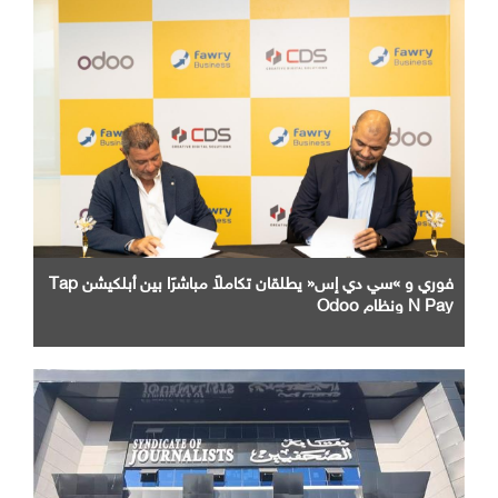
فوري و »سي دي إس« يطلقان تكاملاً مباشرًا بين أبلكيشن Tap
N Pay ونظام Odoo